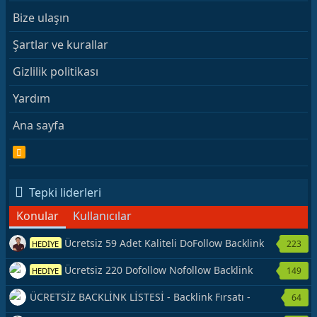
Bize ulaşın
Şartlar ve kurallar
Gizlilik politikası
Yardım
Ana sayfa
R
S
S
Tepki liderleri
Konular
Kullanıcılar
Ücretsiz 59 Adet Kaliteli DoFollow Backlink
223
HEDİYE
Kaynağı Veriyorum.
Ücretsiz 220 Dofollow Nofollow Backlink
149
HEDİYE
Veriyorum
ÜCRETSİZ BACKLİNK LİSTESİ - Backlink Fırsatı -
64
Hemen Yetiş!