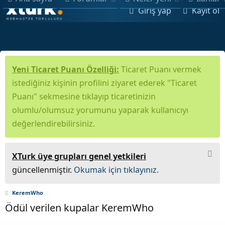
Giriş yap
Kayıt ol
Yeni Ticaret Puanı Özelliği:
Ticaret Puanı vermek
istediğiniz kişinin profilini ziyaret ederek "Ticaret
Puanı" sekmesine tıklayıp ticaretinizin
olumlu/olumsuz yorumunu yaparak kullanıcıyı
değerlendirebilirsiniz.
XTurk üye grupları genel yetkileri
güncellenmiştir.
Okumak için tıklayınız.
KeremWho
Ödül verilen kupalar KeremWho