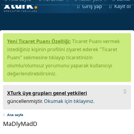
Giriş yap
Kayıt ol
Yeni Ticaret Puanı Özelliği:
Ticaret Puanı vermek
istediğiniz kişinin profilini ziyaret ederek "Ticaret
Puanı" sekmesine tıklayıp ticaretinizin
olumlu/olumsuz yorumunu yaparak kullanıcıyı
değerlendirebilirsiniz.
XTurk üye grupları genel yetkileri
güncellenmiştir.
Okumak için tıklayınız.
Ana sayfa
MaDlyMadD