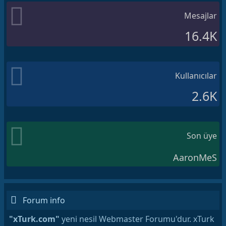
Mesajlar
16.4K
Kullanıcılar
2.6K
Son üye
AaronMeS
Forum info
"xTurk.com"
yeni nesil Webmaster Forumu'dur. xTurk