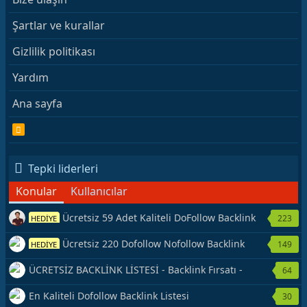
Şartlar ve kurallar
Gizlilik politikası
Yardım
Ana sayfa
R
S
S
Tepki liderleri
Konular
Kullanıcılar
Ücretsiz 59 Adet Kaliteli DoFollow Backlink
223
HEDİYE
Kaynağı Veriyorum.
Ücretsiz 220 Dofollow Nofollow Backlink
149
HEDİYE
Veriyorum
ÜCRETSİZ BACKLİNK LİSTESİ - Backlink Fırsatı -
64
Hemen Yetiş!
En Kaliteli Dofollow Backlink Listesi
30