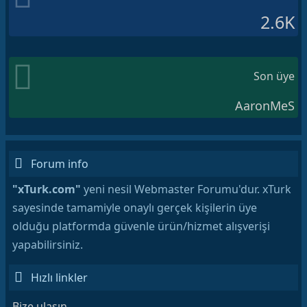
2.6K
Son üye
AaronMeS
Forum info
"xTurk.com"
yeni nesil Webmaster Forumu'dur. xTurk
sayesinde tamamiyle onaylı gerçek kişilerin üye
olduğu platformda güvenle ürün/hizmet alışverişi
yapabilirsiniz.
Hızlı linkler
Bize ulaşın