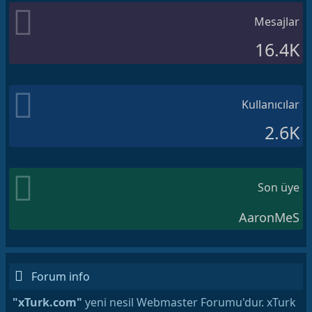
Mesajlar
16.4K
Kullanıcılar
2.6K
Son üye
AaronMeS
Forum info
"xTurk.com"
yeni nesil Webmaster Forumu'dur. xTurk