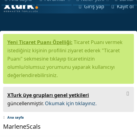
Giriş yap
Kayıt ol
Yeni Ticaret Puanı Özelliği:
Ticaret Puanı vermek
istediğiniz kişinin profilini ziyaret ederek "Ticaret
Puanı" sekmesine tıklayıp ticaretinizin
olumlu/olumsuz yorumunu yaparak kullanıcıyı
değerlendirebilirsiniz.
XTurk üye grupları genel yetkileri
güncellenmiştir.
Okumak için tıklayınız.
Ana sayfa
MarleneScals