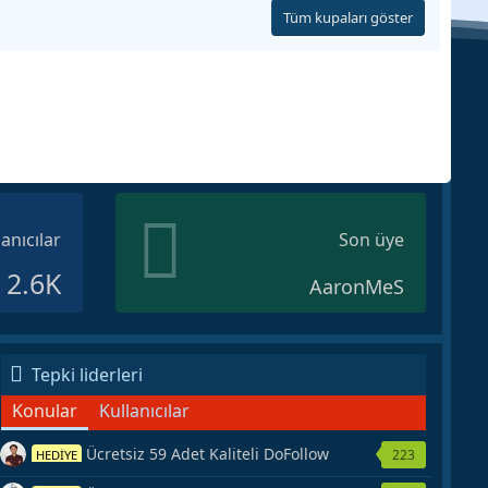
Tüm kupaları göster
lanıcılar
Son üye
2.6K
AaronMeS
Tepki liderleri
Konular
Kullanıcılar
Ücretsiz 59 Adet Kaliteli DoFollow
223
HEDİYE
Backlink Kaynağı Veriyorum.