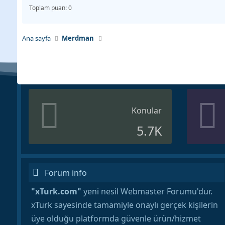
Toplam puan: 0
Ana sayfa
Merdman
Konular
5.7K
Forum info
"xTurk.com"
yeni nesil Webmaster Forumu'dur.
xTurk sayesinde tamamiyle onaylı gerçek kişilerin
üye olduğu platformda güvenle ürün/hizmet