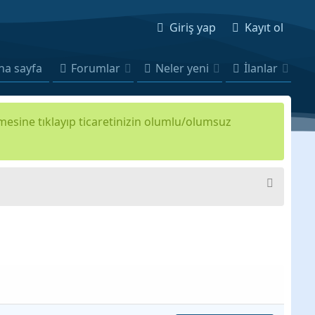
Giriş yap
Kayıt ol
na sayfa
Forumlar
Neler yeni
İlanlar
kmesine tıklayıp ticaretinizin olumlu/olumsuz