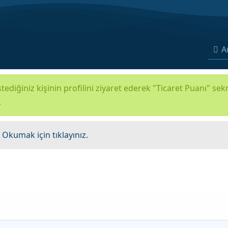
A
tediğiniz kişinin profilini ziyaret ederek "Ticaret Puanı" se
.
.
Okumak için tıklayınız.