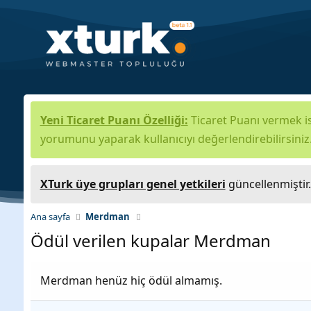
Yeni Ticaret Puanı Özelliği:
Ticaret Puanı vermek is
yorumunu yaparak kullanıcıyı değerlendirebilirsiniz
XTurk üye grupları genel yetkileri
güncellenmiştir
Ana sayfa
Merdman
Ödül verilen kupalar Merdman
Merdman henüz hiç ödül almamış.