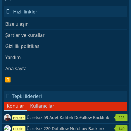
Hızlı linkler
Bize ulaşın
Şartlar ve kurallar
Gizlilik politikası
Yardım
Ana sayfa
R
S
S
Tepki liderleri
Konular
Kullanıcılar
Ücretsiz 59 Adet Kaliteli DoFollow Backlink
223
HEDİYE
Kaynağı Veriyorum.
Ücretsiz 220 Dofollow Nofollow Backlink
149
HEDİYE