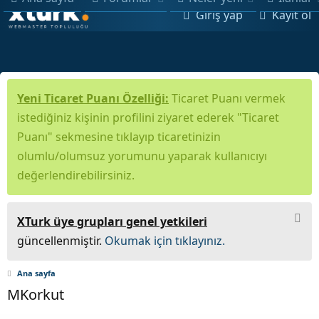
Giriş yap
Kayıt ol
Yeni Ticaret Puanı Özelliği:
Ticaret Puanı vermek
istediğiniz kişinin profilini ziyaret ederek "Ticaret
Puanı" sekmesine tıklayıp ticaretinizin
olumlu/olumsuz yorumunu yaparak kullanıcıyı
değerlendirebilirsiniz.
XTurk üye grupları genel yetkileri
güncellenmiştir.
Okumak için tıklayınız.
Ana sayfa
MKorkut