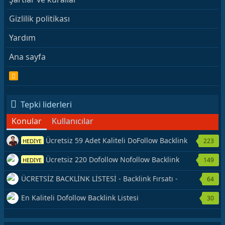
Gizlilik politikası
Yardım
Ana sayfa
R
S
S
Tepki liderleri
Konular
Kullanıcılar
Ücretsiz 59 Adet Kaliteli DoFollow Backlink
223
HEDİYE
Kaynağı Veriyorum.
Ücretsiz 220 Dofollow Nofollow Backlink
149
HEDİYE
Veriyorum
ÜCRETSİZ BACKLİNK LİSTESİ - Backlink Fırsatı -
64
Hemen Yetiş!
En Kaliteli Dofollow Backlink Listesi
30