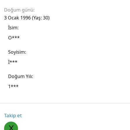
Doğum günü
3 Ocak 1996 (Yaş: 30)
İsim
O***
Soyisim
İ***
Doğum Yılı
1***
Takip et
X