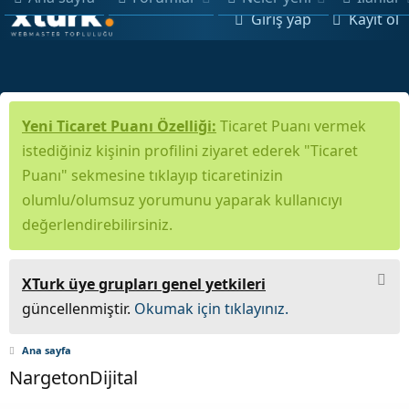
Giriş yap
Kayıt ol
Yeni Ticaret Puanı Özelliği:
Ticaret Puanı vermek
istediğiniz kişinin profilini ziyaret ederek "Ticaret
Puanı" sekmesine tıklayıp ticaretinizin
olumlu/olumsuz yorumunu yaparak kullanıcıyı
değerlendirebilirsiniz.
XTurk üye grupları genel yetkileri
güncellenmiştir.
Okumak için tıklayınız.
Ana sayfa
NargetonDijital