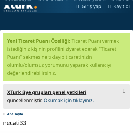
Giriş yap
Kayıt ol
Yeni Ticaret Puanı Özelliği:
Ticaret Puanı vermek
istediğiniz kişinin profilini ziyaret ederek "Ticaret
Puanı" sekmesine tıklayıp ticaretinizin
olumlu/olumsuz yorumunu yaparak kullanıcıyı
değerlendirebilirsiniz.
XTurk üye grupları genel yetkileri
güncellenmiştir.
Okumak için tıklayınız.
Ana sayfa
necati33