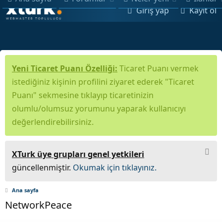
Giriş yap
Kayıt ol
Yeni Ticaret Puanı Özelliği:
Ticaret Puanı vermek
istediğiniz kişinin profilini ziyaret ederek "Ticaret
Puanı" sekmesine tıklayıp ticaretinizin
olumlu/olumsuz yorumunu yaparak kullanıcıyı
değerlendirebilirsiniz.
XTurk üye grupları genel yetkileri
güncellenmiştir.
Okumak için tıklayınız.
Ana sayfa
NetworkPeace