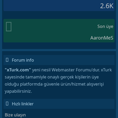
2.6K
Son üye
AaronMeS
Forum info
"xTurk.com"
yeni nesil Webmaster Forumu'dur. xTurk
sayesinde tamamiyle onaylı gerçek kişilerin üye
olduğu platformda güvenle ürün/hizmet alışverişi
yapabilirsiniz.
Hızlı linkler
Bize ulaşın