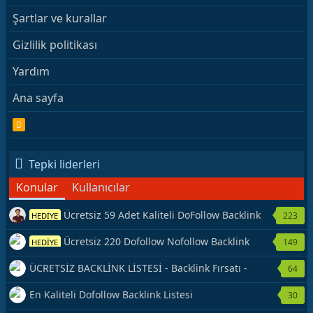
Şartlar ve kurallar
Gizlilik politikası
Yardım
Ana sayfa
R
S
S
Tepki liderleri
Konular
Kullanıcılar
Ücretsiz 59 Adet Kaliteli DoFollow Backlink
223
HEDİYE
Kaynağı Veriyorum.
Ücretsiz 220 Dofollow Nofollow Backlink
149
HEDİYE
Veriyorum
ÜCRETSİZ BACKLİNK LİSTESİ - Backlink Fırsatı -
64
Hemen Yetiş!
En Kaliteli Dofollow Backlink Listesi
30