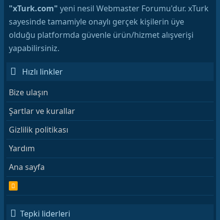
"xTurk.com"
yeni nesil Webmaster Forumu'dur. xTurk
sayesinde tamamiyle onaylı gerçek kişilerin üye
olduğu platformda güvenle ürün/hizmet alışverişi
yapabilirsiniz.
Hızlı linkler
Bize ulaşın
Şartlar ve kurallar
Gizlilik politikası
Yardım
Ana sayfa
R
S
S
Tepki liderleri