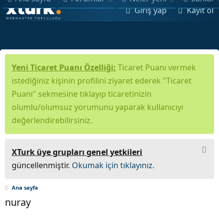
Giriş yap
Kayıt ol
Yeni Ticaret Puanı Özelliği:
Ticaret Puanı vermek
istediğiniz kişinin profilini ziyaret ederek "Ticaret
Puanı" sekmesine tıklayıp ticaretinizin
olumlu/olumsuz yorumunu yaparak kullanıcıyı
değerlendirebilirsiniz.
XTurk üye grupları genel yetkileri
güncellenmiştir.
Okumak için tıklayınız.
Ana sayfa
nuray