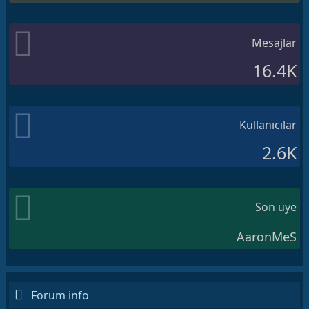
Mesajlar
16.4K
Kullanıcılar
2.6K
Son üye
AaronMeS
Forum info