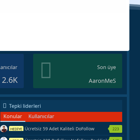
lanıcılar
Son üye
2.6K
AaronMeS
Tepki liderleri
Konular
Kullanıcılar
Ücretsiz 59 Adet Kaliteli DoFollow
223
HEDİYE
Backlink Kaynağı Veriyorum.