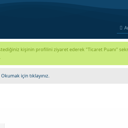
A
tediğiniz kişinin profilini ziyaret ederek "Ticaret Puanı" se
.
.
Okumak için tıklayınız.