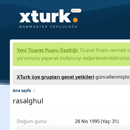
Yeni Ticaret Puanı Özelliği:
Ticaret Puanı vermek is
yorumunu yaparak kullanıcıyı değerlendirebilirsiniz
XTurk üye grupları genel yetkileri
güncellenmiştir
Ana sayfa
rasalghul
Doğum günü
28 Nis 1995 (Yaş: 31)