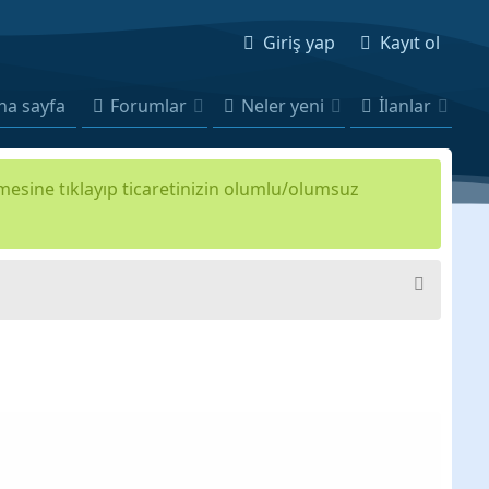
Giriş yap
Kayıt ol
na sayfa
Forumlar
Neler yeni
İlanlar
kmesine tıklayıp ticaretinizin olumlu/olumsuz