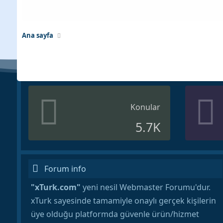
Ana sayfa
Konular
5.7K
Forum info
"xTurk.com"
yeni nesil Webmaster Forumu'dur.
xTurk sayesinde tamamiyle onaylı gerçek kişilerin
üye olduğu platformda güvenle ürün/hizmet