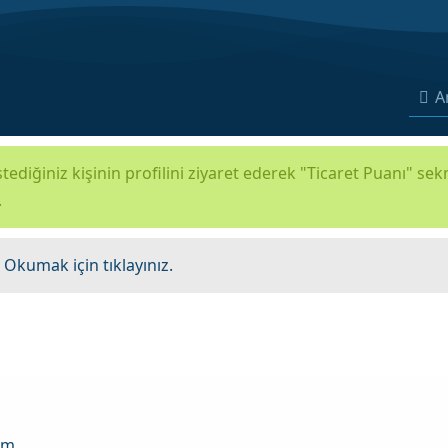
A
tediğiniz kişinin profilini ziyaret ederek "Ticaret Puanı" se
.
.
Okumak için tıklayınız.
om