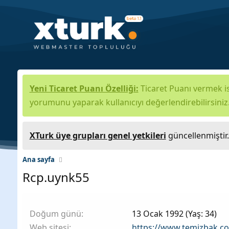
Yeni Ticaret Puanı Özelliği:
Ticaret Puanı vermek is
yorumunu yaparak kullanıcıyı değerlendirebilirsiniz
XTurk üye grupları genel yetkileri
güncellenmiştir
Ana sayfa
Rcp.uynk55
Doğum günü
13 Ocak 1992 (Yaş: 34)
Web sitesi
https://www.temizbak.c