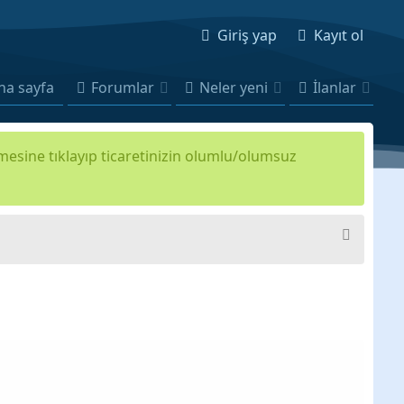
Giriş yap
Kayıt ol
na sayfa
Forumlar
Neler yeni
İlanlar
kmesine tıklayıp ticaretinizin olumlu/olumsuz