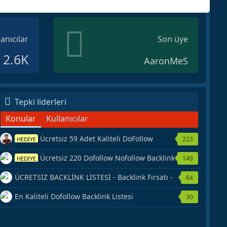
lanıcılar
Son üye
2.6K
AaronMeS
Tepki liderleri
Konular
Kullanıcılar
Ücretsiz 59 Adet Kaliteli DoFollow
223
HEDİYE
Backlink Kaynağı Veriyorum.
Ücretsiz 220 Dofollow Nofollow Backlink
149
HEDİYE
Veriyorum
ÜCRETSİZ BACKLİNK LİSTESİ - Backlink Fırsatı -
64
Hemen Yetiş!
En Kaliteli Dofollow Backlink Listesi
30