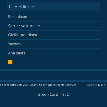
Hızlı linkler
Bize ulaşın
Şartlar ve kurallar
Gizlilik politikası
Yardım
Ana sayfa
R
S
S
e.com xTurk.com 2001-2020 © Copyright All Rights Reserved.
Genişlik
Green Card
|
SEO