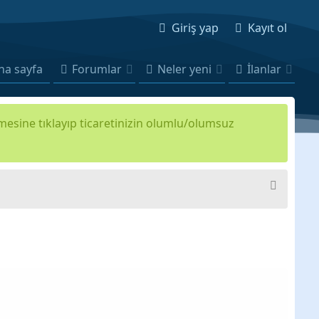
Giriş yap
Kayıt ol
na sayfa
Forumlar
Neler yeni
İlanlar
kmesine tıklayıp ticaretinizin olumlu/olumsuz