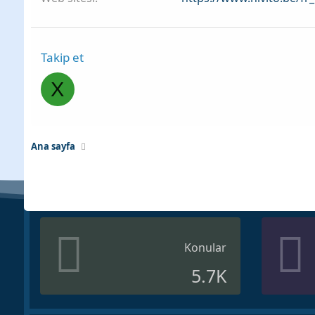
Takip et
X
Ana sayfa
Konular
5.7K