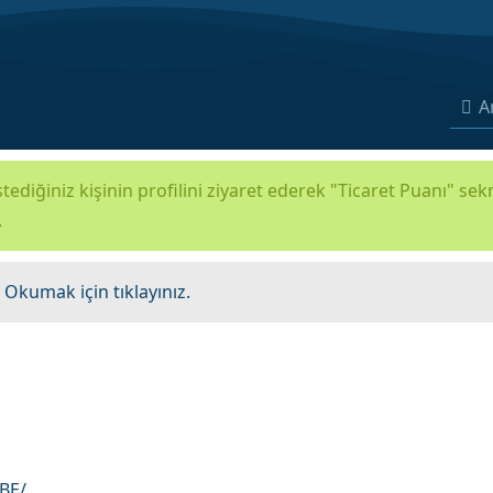
A
tediğiniz kişinin profilini ziyaret ederek "Ticaret Puanı" se
.
.
Okumak için tıklayınız.
_BE/