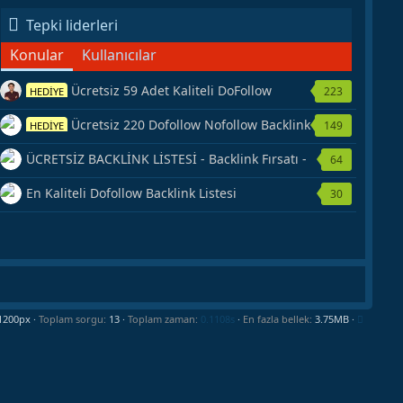
Tepki liderleri
Konular
Kullanıcılar
Ücretsiz 59 Adet Kaliteli DoFollow
223
HEDİYE
Backlink Kaynağı Veriyorum.
Ücretsiz 220 Dofollow Nofollow Backlink
149
HEDİYE
Veriyorum
ÜCRETSİZ BACKLİNK LİSTESİ - Backlink Fırsatı -
64
Hemen Yetiş!
En Kaliteli Dofollow Backlink Listesi
30
Toplam sorgu
13
Toplam zaman
0.1108s
En fazla bellek
3.75MB