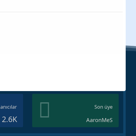
lanıcılar
Son üye
2.6K
AaronMeS