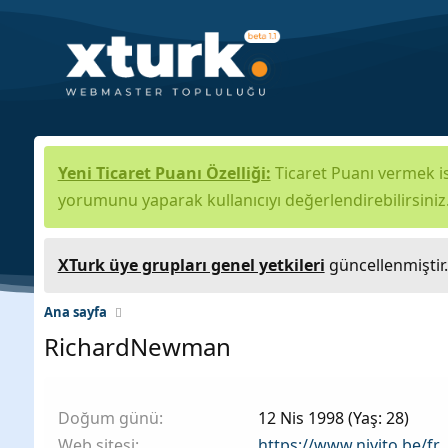
Yeni Ticaret Puanı Özelliği:
Ticaret Puanı vermek is
yorumunu yaparak kullanıcıyı değerlendirebilirsiniz
XTurk üye grupları genel yetkileri
güncellenmiştir
Ana sayfa
RichardNewman
Doğum günü
12 Nis 1998 (Yaş: 28)
Web sitesi
https://www.nivito.be/fr