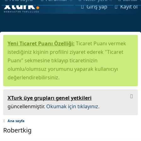
Giriş yap
Kayıt ol
Yeni Ticaret Puanı Özelliği:
Ticaret Puanı vermek
istediğiniz kişinin profilini ziyaret ederek "Ticaret
Puanı" sekmesine tıklayıp ticaretinizin
olumlu/olumsuz yorumunu yaparak kullanıcıyı
değerlendirebilirsiniz.
XTurk üye grupları genel yetkileri
güncellenmiştir.
Okumak için tıklayınız.
Ana sayfa
Robertkig