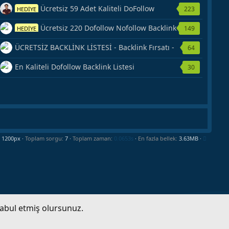
Ücretsiz 59 Adet Kaliteli DoFollow
223
HEDİYE
Backlink Kaynağı Veriyorum.
Ücretsiz 220 Dofollow Nofollow Backlink
149
HEDİYE
Veriyorum
ÜCRETSİZ BACKLİNK LİSTESİ - Backlink Fırsatı -
64
Hemen Yetiş!
En Kaliteli Dofollow Backlink Listesi
30
Toplam sorgu
7
Toplam zaman
0.0653s
En fazla bellek
3.63MB
kabul etmiş olursunuz.