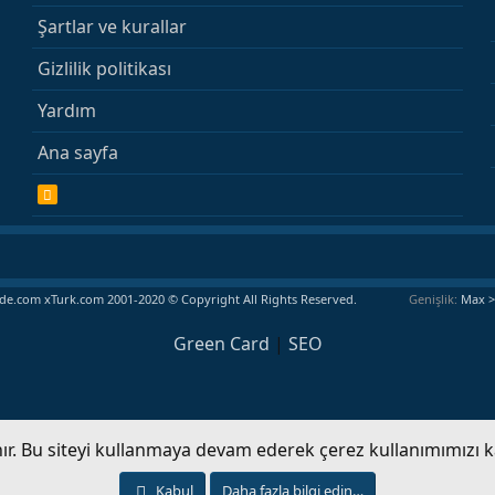
Şartlar ve kurallar
Gizlilik politikası
Yardım
Ana sayfa
R
S
S
e.com xTurk.com 2001-2020 © Copyright All Rights Reserved.
Genişlik
Green Card
|
SEO
anır. Bu siteyi kullanmaya devam ederek çerez kullanımımızı 
Kabul
Daha fazla bilgi edin…