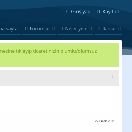
Giriş yap
Kayıt ol
na sayfa
Forumlar
Neler yeni
İlanlar
kmesine tıklayıp ticaretinizin olumlu/olumsuz
27 Ocak 2021