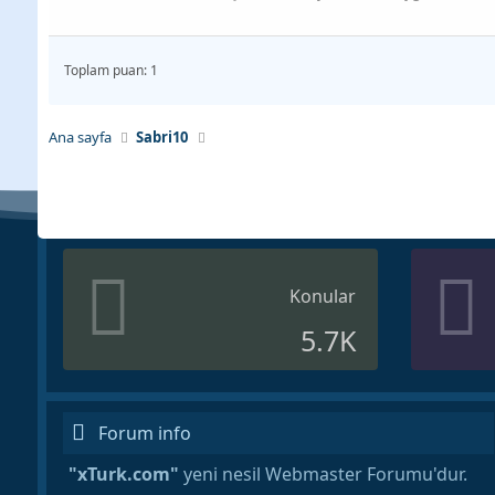
Toplam puan: 1
Ana sayfa
Sabri10
Konular
5.7K
Forum info
"xTurk.com"
yeni nesil Webmaster Forumu'dur.