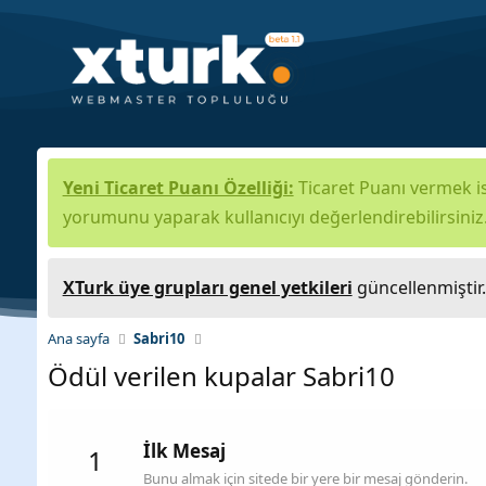
Yeni Ticaret Puanı Özelliği:
Ticaret Puanı vermek is
yorumunu yaparak kullanıcıyı değerlendirebilirsiniz
XTurk üye grupları genel yetkileri
güncellenmiştir
Ana sayfa
Sabri10
Ödül verilen kupalar Sabri10
İlk Mesaj
1
Bunu almak için sitede bir yere bir mesaj gönderin.