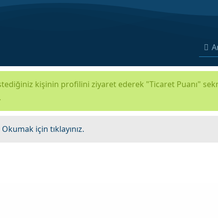
A
tediğiniz kişinin profilini ziyaret ederek "Ticaret Puanı" se
.
.
Okumak için tıklayınız.