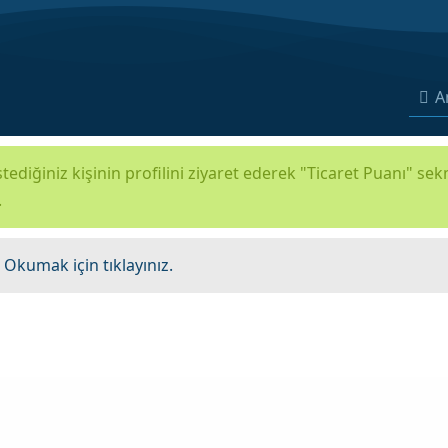
A
tediğiniz kişinin profilini ziyaret ederek "Ticaret Puanı" se
.
.
Okumak için tıklayınız.