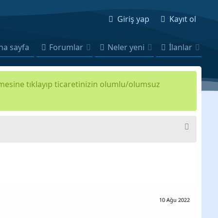
Giriş yap
Kayıt ol
na sayfa
Forumlar
Neler yeni
İlanlar
kmesine tıklayıp ticaretinizin olumlu/olumsuz
10 Ağu 2022