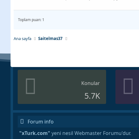
Toplam puan: 1
Ana sayfa
Saitelmas37
Konular
5.7K
Forum info
"xTurk.com"
yeni nesil Webmaster Forumu'dur.