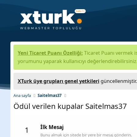
Yeni Ticaret Puanı Özelliği:
Ticaret Puanı vermek is
yorumunu yaparak kullanıcıyı değerlendirebilirsiniz
XTurk üye grupları genel yetkileri
güncellenmiştir
Ana sayfa
Saitelmas37
Ödül verilen kupalar Saitelmas37
İlk Mesaj
1
Bunu almak için sitede bir yere bir mesaj gönderin.