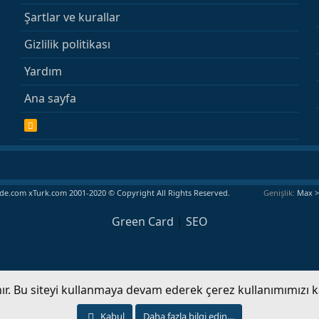
Şartlar ve kurallar
Gizlilik politikası
Yardım
Ana sayfa
R
S
S
e.com xTurk.com 2001-2020 © Copyright All Rights Reserved.
Genişlik
Green Card
|
SEO
anır. Bu siteyi kullanmaya devam ederek çerez kullanımımızı 
Kabul
Daha fazla bilgi edin…