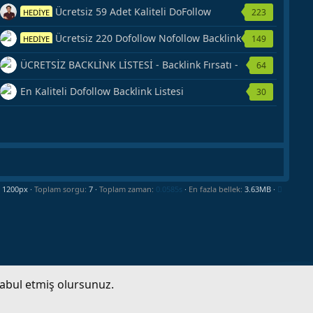
Ücretsiz 59 Adet Kaliteli DoFollow
223
HEDİYE
Backlink Kaynağı Veriyorum.
Ücretsiz 220 Dofollow Nofollow Backlink
149
HEDİYE
Veriyorum
ÜCRETSİZ BACKLİNK LİSTESİ - Backlink Fırsatı -
64
Hemen Yetiş!
En Kaliteli Dofollow Backlink Listesi
30
Toplam sorgu
7
Toplam zaman
0.0585s
En fazla bellek
3.63MB
kabul etmiş olursunuz.