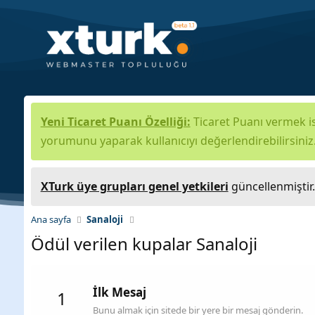
Yeni Ticaret Puanı Özelliği:
Ticaret Puanı vermek is
yorumunu yaparak kullanıcıyı değerlendirebilirsiniz
XTurk üye grupları genel yetkileri
güncellenmiştir
Ana sayfa
Sanaloji
Ödül verilen kupalar Sanaloji
İlk Mesaj
1
Bunu almak için sitede bir yere bir mesaj gönderin.