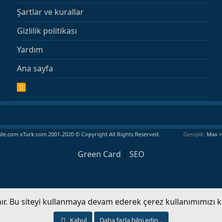
Şartlar ve kurallar
Gizlilik politikası
Yardım
Ana sayfa
R
S
S
e.com xTurk.com 2001-2020 © Copyright All Rights Reserved.
Genişlik
Green Card
|
SEO
anır. Bu siteyi kullanmaya devam ederek çerez kullanımımızı 
Kabul
Daha fazla bilgi edin…