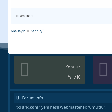
Toplam puan: 1
Ana sayfa
Sanaloji
Konular
5.7K
Forum info
"xTurk.com"
yeni nesil Webmaster Forumu'dur.