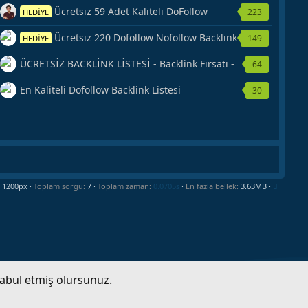
Ücretsiz 59 Adet Kaliteli DoFollow
223
HEDİYE
Backlink Kaynağı Veriyorum.
Ücretsiz 220 Dofollow Nofollow Backlink
149
HEDİYE
Veriyorum
ÜCRETSİZ BACKLİNK LİSTESİ - Backlink Fırsatı -
64
Hemen Yetiş!
En Kaliteli Dofollow Backlink Listesi
30
Toplam sorgu
7
Toplam zaman
0.0705s
En fazla bellek
3.63MB
kabul etmiş olursunuz.