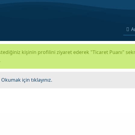
A
tediğiniz kişinin profilini ziyaret ederek "Ticaret Puanı" se
.
.
Okumak için tıklayınız.