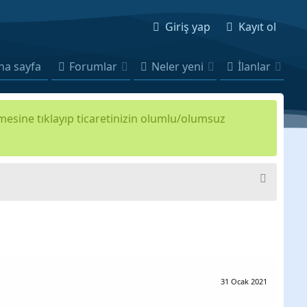
Giriş yap
Kayıt ol
na sayfa
Forumlar
Neler yeni
İlanlar
kmesine tıklayıp ticaretinizin olumlu/olumsuz
31 Ocak 2021