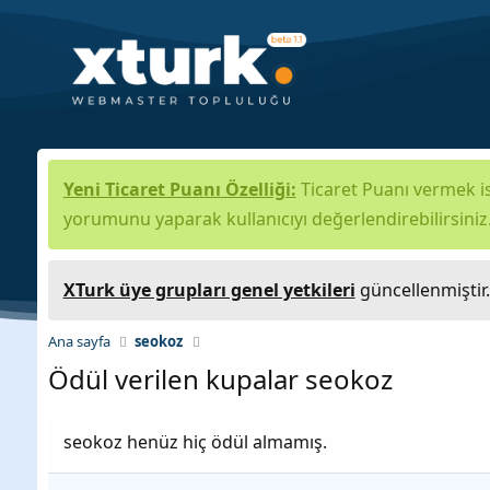
Yeni Ticaret Puanı Özelliği:
Ticaret Puanı vermek is
yorumunu yaparak kullanıcıyı değerlendirebilirsiniz
XTurk üye grupları genel yetkileri
güncellenmiştir
Ana sayfa
seokoz
Ödül verilen kupalar seokoz
seokoz henüz hiç ödül almamış.