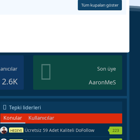
Tüm kupaları göster
lanıcılar
Son üye
2.6K
AaronMeS
Tepki liderleri
Konular
Kullanıcılar
Ücretsiz 59 Adet Kaliteli DoFollow
223
HEDİYE
Backlink Kaynağı Veriyorum.