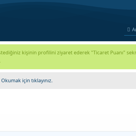
A
tediğiniz kişinin profilini ziyaret ederek "Ticaret Puanı" se
.
.
Okumak için tıklayınız.