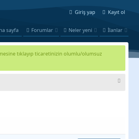
Giriş yap
Kayıt ol
na sayfa
Forumlar
Neler yeni
İlanlar
kmesine tıklayıp ticaretinizin olumlu/olumsuz