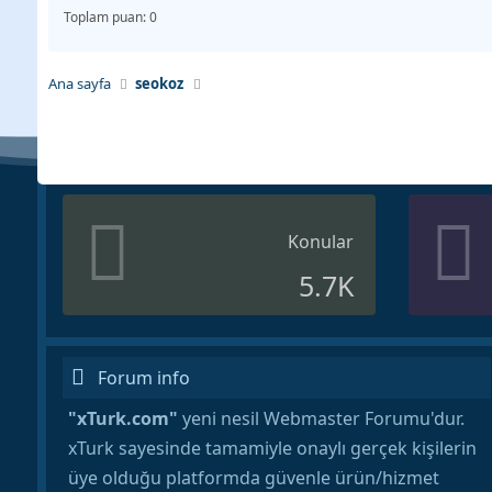
Toplam puan: 0
Ana sayfa
seokoz
Konular
5.7K
Forum info
"xTurk.com"
yeni nesil Webmaster Forumu'dur.
xTurk sayesinde tamamiyle onaylı gerçek kişilerin
üye olduğu platformda güvenle ürün/hizmet