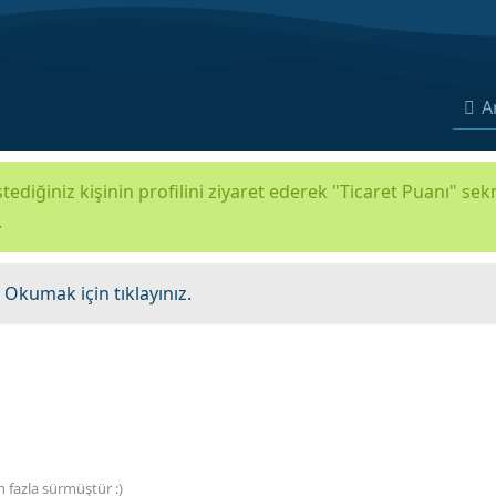
A
tediğiniz kişinin profilini ziyaret ederek "Ticaret Puanı" se
.
.
Okumak için tıklayınız.
fazla sürmüştür :)