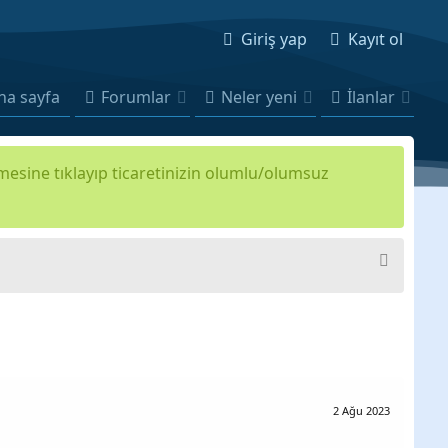
Giriş yap
Kayıt ol
na sayfa
Forumlar
Neler yeni
İlanlar
kmesine tıklayıp ticaretinizin olumlu/olumsuz
2 Ağu 2023