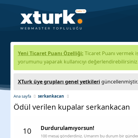
Yeni Ticaret Puanı Özelliği:
Ticaret Puanı vermek is
yorumunu yaparak kullanıcıyı değerlendirebilirsiniz
XTurk üye grupları genel yetkileri
güncellenmiştir
Ana sayfa
serkankacan
Ödül verilen kupalar serkankacan
Durdurulamıyorsun!
10
100 mesaj gönderdiniz. Umarım bu durum bir günden 