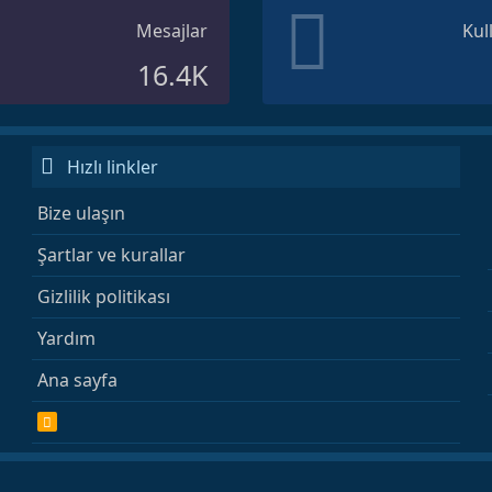
Mesajlar
Kul
16.4K
Hızlı linkler
Bize ulaşın
Şartlar ve kurallar
Gizlilik politikası
Yardım
Ana sayfa
R
S
S