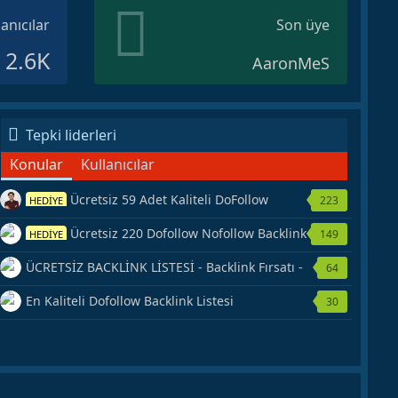
lanıcılar
Son üye
2.6K
AaronMeS
Tepki liderleri
Konular
Kullanıcılar
Ücretsiz 59 Adet Kaliteli DoFollow
223
HEDİYE
Backlink Kaynağı Veriyorum.
Ücretsiz 220 Dofollow Nofollow Backlink
149
HEDİYE
Veriyorum
ÜCRETSİZ BACKLİNK LİSTESİ - Backlink Fırsatı -
64
Hemen Yetiş!
En Kaliteli Dofollow Backlink Listesi
30