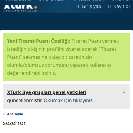
Giriş yap
Kayıt ol
Yeni Ticaret Puanı Özelliği:
Ticaret Puanı vermek
istediğiniz kişinin profilini ziyaret ederek "Ticaret
Puanı" sekmesine tıklayıp ticaretinizin
olumlu/olumsuz yorumunu yaparak kullanıcıyı
değerlendirebilirsiniz.
XTurk üye grupları genel yetkileri
güncellenmiştir.
Okumak için tıklayınız.
Ana sayfa
sezerror