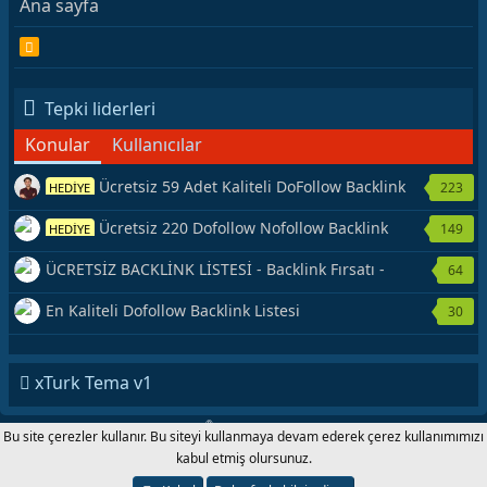
Ana sayfa
R
S
S
Tepki liderleri
Konular
Kullanıcılar
Ücretsiz 59 Adet Kaliteli DoFollow Backlink
223
HEDİYE
Kaynağı Veriyorum.
Ücretsiz 220 Dofollow Nofollow Backlink
149
HEDİYE
Veriyorum
ÜCRETSİZ BACKLİNK LİSTESİ - Backlink Fırsatı -
64
Hemen Yetiş!
En Kaliteli Dofollow Backlink Listesi
30
xTurk Tema v1
®
Forum software by XenForo
© 2010-2020 XenForo Ltd.
|
Add-Ons
by
Bu site çerezler kullanır. Bu siteyi kullanmaya devam ederek çerez kullanımımızı
xenMade.com xTurk.com 2001-2020 © Copyright All Rights Reserved.
kabul etmiş olursunuz.
Genişlik
Toplam sorgu
13
Toplam zaman
0.0666s
En fazla
bellek
3.85MB