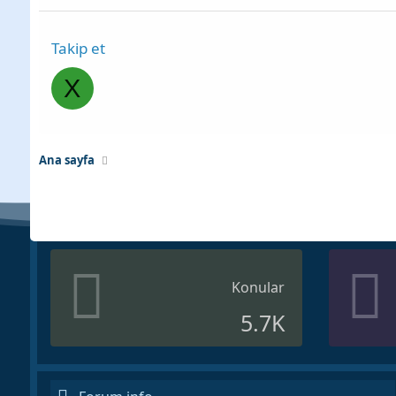
Takip et
X
Ana sayfa
Konular
5.7K