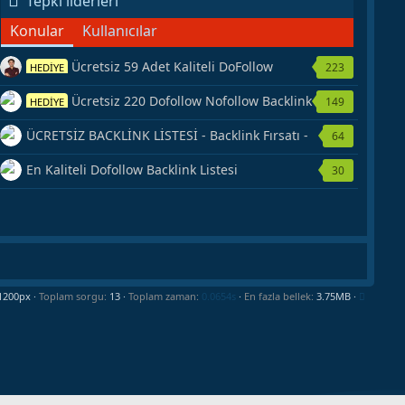
Tepki liderleri
Konular
Kullanıcılar
Ücretsiz 59 Adet Kaliteli DoFollow
223
HEDİYE
Backlink Kaynağı Veriyorum.
Ücretsiz 220 Dofollow Nofollow Backlink
149
HEDİYE
Veriyorum
ÜCRETSİZ BACKLİNK LİSTESİ - Backlink Fırsatı -
64
Hemen Yetiş!
En Kaliteli Dofollow Backlink Listesi
30
Toplam sorgu
13
Toplam zaman
0.0654s
En fazla bellek
3.75MB