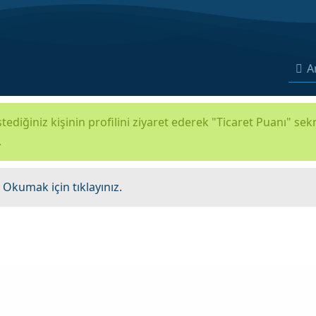
A
tediğiniz kişinin profilini ziyaret ederek "Ticaret Puanı" se
.
.
Okumak için tıklayınız.