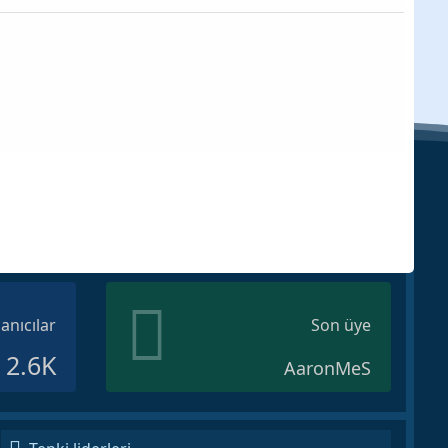
lanıcılar
Son üye
2.6K
AaronMeS