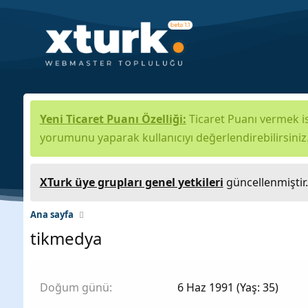
Yeni Ticaret Puanı Özelliği:
Ticaret Puanı vermek is
yorumunu yaparak kullanıcıyı değerlendirebilirsiniz
XTurk üye grupları genel yetkileri
güncellenmiştir
Ana sayfa
tikmedya
Doğum günü
6 Haz 1991 (Yaş: 35)