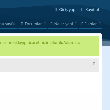
Giriş yap
Kayıt ol
na sayfa
Forumlar
Neler yeni
İlanlar
kmesine tıklayıp ticaretinizin olumlu/olumsuz