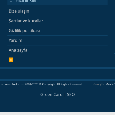
Hızlı linkler
Bize ulaşın
Şartlar ve kurallar
Gizlilik politikası
Yardım
Ana sayfa
R
S
S
e.com xTurk.com 2001-2020 © Copyright All Rights Reserved.
Genişlik
Green Card
|
SEO