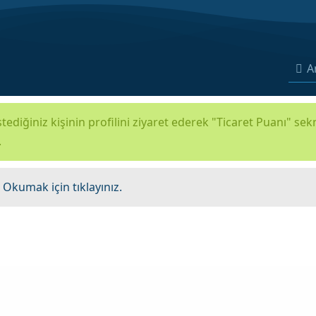
A
tediğiniz kişinin profilini ziyaret ederek "Ticaret Puanı" se
.
.
Okumak için tıklayınız.