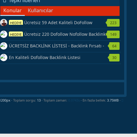
Tepki liderleri
Konular
Kullanıcılar
Ücretsiz 59 Adet Kaliteli DoFollow
223
HEDİYE
Backlink Kaynağı Veriyorum.
Ücretsiz 220 Dofollow Nofollow Backlink
149
HEDİYE
Veriyorum
ÜCRETSİZ BACKLİNK LİSTESİ - Backlink Fırsatı -
64
Hemen Yetiş!
En Kaliteli Dofollow Backlink Listesi
30
Toplam sorgu
13
Toplam zaman
0.0743s
En fazla bellek
3.75MB