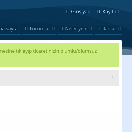
Giriş yap
Kayıt ol
na sayfa
Forumlar
Neler yeni
İlanlar
kmesine tıklayıp ticaretinizin olumlu/olumsuz