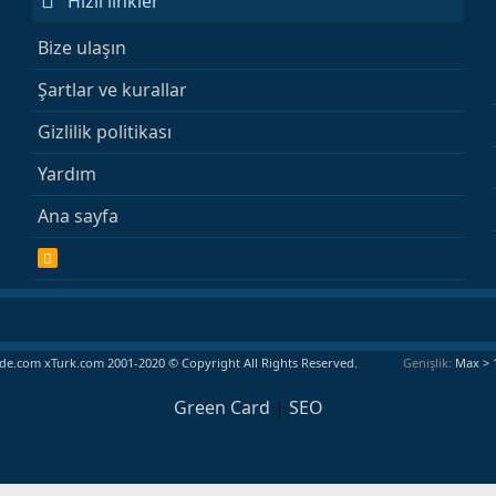
Hızlı linkler
Bize ulaşın
Şartlar ve kurallar
Gizlilik politikası
Yardım
Ana sayfa
R
S
S
e.com xTurk.com 2001-2020 © Copyright All Rights Reserved.
Genişlik
Green Card
|
SEO