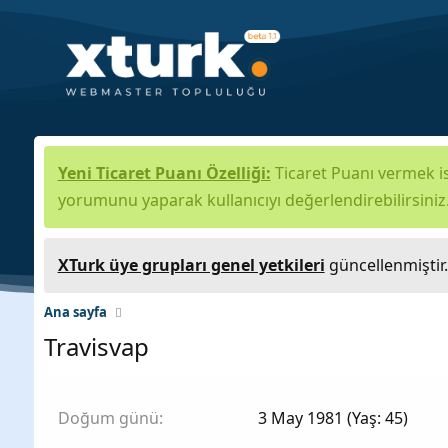
Yeni Ticaret Puanı Özelliği:
Ticaret Puanı vermek is
yorumunu yaparak kullanıcıyı değerlendirebilirsiniz
XTurk üye grupları genel yetkileri
güncellenmiştir
Ana sayfa
Travisvap
Doğum günü
3 May 1981 (Yaş: 45)