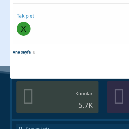
Takip et
X
Ana sayfa
Konular
5.7K