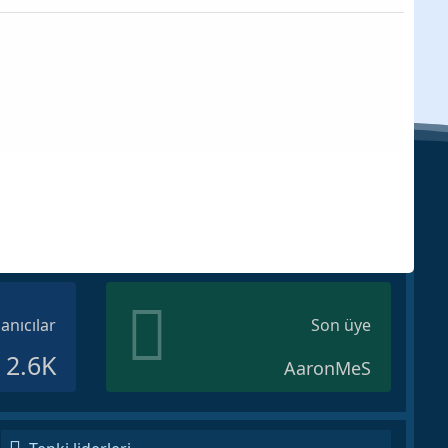
lanıcılar
Son üye
2.6K
AaronMeS