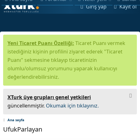
Giriş yap
Kayıt ol
Yeni Ticaret Puanı Özelliği:
Ticaret Puanı vermek
istediğiniz kişinin profilini ziyaret ederek "Ticaret
Puanı" sekmesine tıklayıp ticaretinizin
olumlu/olumsuz yorumunu yaparak kullanıcıyı
değerlendirebilirsiniz.
XTurk üye grupları genel yetkileri
güncellenmiştir.
Okumak için tıklayınız.
Ana sayfa
UfukParlayan