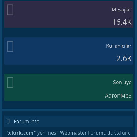
Mesajlar
16.4K
Kullanıcılar
2.6K
Son üye
AaronMeS
Forum info
"xTurk.com"
yeni nesil Webmaster Forumu'dur. xTurk