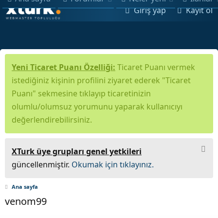
Giriş yap
Kayıt ol
Yeni Ticaret Puanı Özelliği:
Ticaret Puanı vermek
istediğiniz kişinin profilini ziyaret ederek "Ticaret
Puanı" sekmesine tıklayıp ticaretinizin
olumlu/olumsuz yorumunu yaparak kullanıcıyı
değerlendirebilirsiniz.
XTurk üye grupları genel yetkileri
güncellenmiştir.
Okumak için tıklayınız.
Ana sayfa
venom99