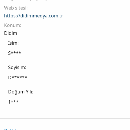
Web sitesi
https://didimmedya.com.tr
Konum
Didim
İsim
S****
Soyisim
D******
Doğum Yılı
1***