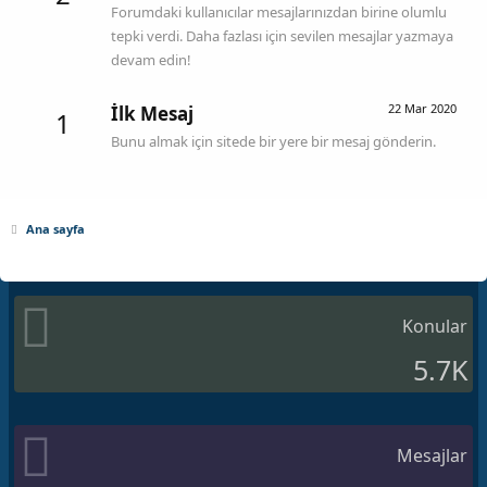
Forumdaki kullanıcılar mesajlarınızdan birine olumlu
tepki verdi. Daha fazlası için sevilen mesajlar yazmaya
devam edin!
22 Mar 2020
İlk Mesaj
1
Bunu almak için sitede bir yere bir mesaj gönderin.
Ana sayfa
Konular
5.7K
Mesajlar