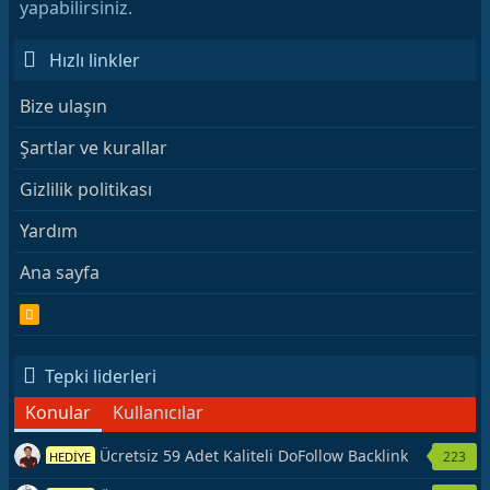
yapabilirsiniz.
Hızlı linkler
Bize ulaşın
Şartlar ve kurallar
Gizlilik politikası
Yardım
Ana sayfa
R
S
S
Tepki liderleri
Konular
Kullanıcılar
Ücretsiz 59 Adet Kaliteli DoFollow Backlink
223
HEDİYE
Kaynağı Veriyorum.