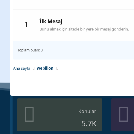
İlk Mesaj
1
Bunu almak için sitede bir yere bir mesaj gönderin.
Toplam puan: 3
Ana sayfa
webillon
Konular
5.7K