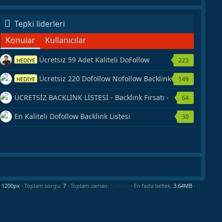
Tepki liderleri
Konular
Kullanıcılar
Ücretsiz 59 Adet Kaliteli DoFollow
223
HEDİYE
Backlink Kaynağı Veriyorum.
Ücretsiz 220 Dofollow Nofollow Backlink
149
HEDİYE
Veriyorum
ÜCRETSİZ BACKLİNK LİSTESİ - Backlink Fırsatı -
64
Hemen Yetiş!
En Kaliteli Dofollow Backlink Listesi
30
Toplam sorgu
7
Toplam zaman
0.0507s
En fazla bellek
3.64MB