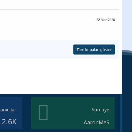
22 Mar 2020
Tüm kupaları göster
lanıcılar
Son üye
2.6K
AaronMeS