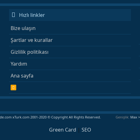
Hızlı linkler
Bize ulaşın
Şartlar ve kurallar
Gizlilik politikası
Yardım
Ana sayfa
R
S
S
e.com xTurk.com 2001-2020 © Copyright All Rights Reserved.
Genişlik
Green Card
|
SEO