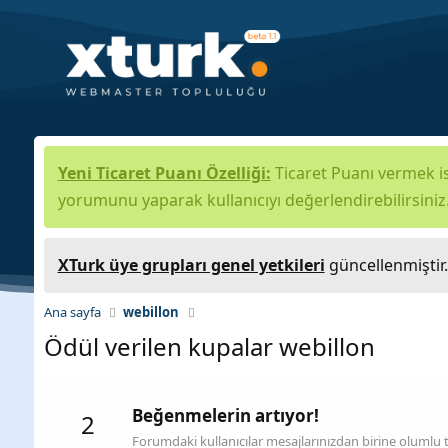
Yeni Ticaret Puanı Özelliği:
Ticaret Puanı vermek is
yorumunu yaparak kullanıcıyı değerlendirebilirsiniz
XTurk üye grupları genel yetkileri
güncellenmiştir
Ana sayfa
webillon
Ödül verilen kupalar webillon
Beğenmelerin artıyor!
2
Forumdaki kullanıcılar mesajlarınızdan birine olumlu 