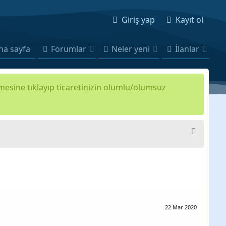
Giriş yap
Kayıt ol
na sayfa
Forumlar
Neler yeni
İlanlar
kmesine tıklayıp ticaretinizin olumlu/olumsuz
22 Mar 2020