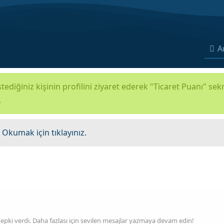
A
tediğiniz kişinin profilini ziyaret ederek "Ticaret Puanı" se
.
.
Okumak için tıklayınız.
tepki verdi. Daha fazlası için sevilen mesajlar yazmaya devam edin!