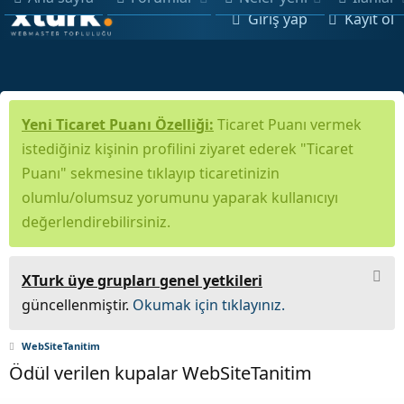
Giriş yap
Kayıt ol
Yeni Ticaret Puanı Özelliği:
Ticaret Puanı vermek
istediğiniz kişinin profilini ziyaret ederek "Ticaret
Puanı" sekmesine tıklayıp ticaretinizin
olumlu/olumsuz yorumunu yaparak kullanıcıyı
değerlendirebilirsiniz.
XTurk üye grupları genel yetkileri
güncellenmiştir.
Okumak için tıklayınız.
WebSiteTanitim
Ödül verilen kupalar WebSiteTanitim