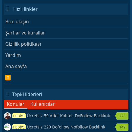
Hızlı linkler
Bize ulaşın
Şartlar ve kurallar
Gizlilik politikası
Yardım
Ana sayfa
R
S
S
Tepki liderleri
Konular
Kullanıcılar
Ücretsiz 59 Adet Kaliteli DoFollow Backlink
223
HEDİYE
Kaynağı Veriyorum.
Ücretsiz 220 Dofollow Nofollow Backlink
149
HEDİYE