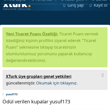
Giriş yap
Kayıt ol
Yeni Ticaret Puanı Özelliği:
Ticaret Puanı vermek
istediğiniz kişinin profilini ziyaret ederek "Ticaret
Puanı" sekmesine tıklayıp ticaretinizin
olumlu/olumsuz yorumunu yaparak kullanıcıyı
değerlendirebilirsiniz.
XTurk üye grupları genel yetkileri
güncellenmiştir.
Okumak için tıklayınız.
yusuf173
Ödül verilen kupalar yusuf173