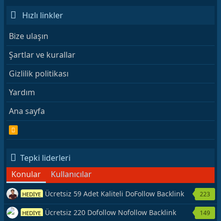
Hızlı linkler
Bize ulaşın
Şartlar ve kurallar
Gizlilik politikası
Yardım
Ana sayfa
R
S
S
Tepki liderleri
Konular
Kullanıcılar
Ücretsiz 59 Adet Kaliteli DoFollow Backlink
223
HEDİYE
Kaynağı Veriyorum.
Ücretsiz 220 Dofollow Nofollow Backlink
149
HEDİYE