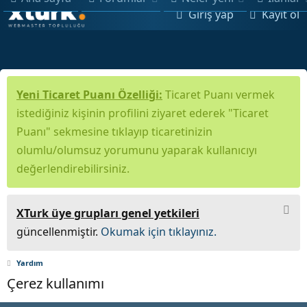
Giriş yap
Kayıt ol
Yeni Ticaret Puanı Özelliği:
Ticaret Puanı vermek
istediğiniz kişinin profilini ziyaret ederek "Ticaret
Puanı" sekmesine tıklayıp ticaretinizin
olumlu/olumsuz yorumunu yaparak kullanıcıyı
değerlendirebilirsiniz.
XTurk üye grupları genel yetkileri
güncellenmiştir.
Okumak için tıklayınız.
Yardım
Çerez kullanımı