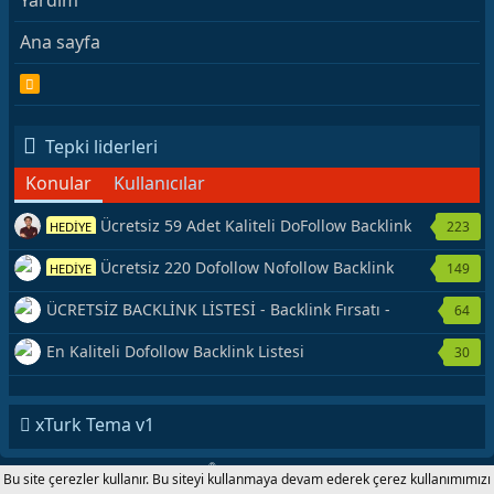
Ana sayfa
R
S
S
Tepki liderleri
Konular
Kullanıcılar
Ücretsiz 59 Adet Kaliteli DoFollow Backlink
223
HEDİYE
Kaynağı Veriyorum.
Ücretsiz 220 Dofollow Nofollow Backlink
149
HEDİYE
Veriyorum
ÜCRETSİZ BACKLİNK LİSTESİ - Backlink Fırsatı -
64
Hemen Yetiş!
En Kaliteli Dofollow Backlink Listesi
30
xTurk Tema v1
®
Forum software by XenForo
© 2010-2020 XenForo Ltd.
|
Add-Ons
by
Bu site çerezler kullanır. Bu siteyi kullanmaya devam ederek çerez kullanımımızı
xenMade.com xTurk.com 2001-2020 © Copyright All Rights Reserved.