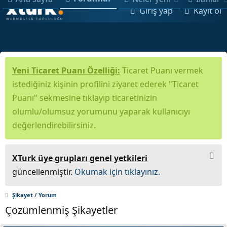
Giriş yap
Kayıt ol
Yeni Ticaret Puanı Özelliği:
Ticaret Puanı vermek
istediğiniz kişinin profilini ziyaret ederek "Ticaret
Puanı" sekmesine tıklayıp ticaretinizin
olumlu/olumsuz yorumunu yaparak kullanıcıyı
değerlendirebilirsiniz.
XTurk üye grupları genel yetkileri
güncellenmiştir.
Okumak için tıklayınız.
Şikayet / Yorum
Çözümlenmiş Şikayetler