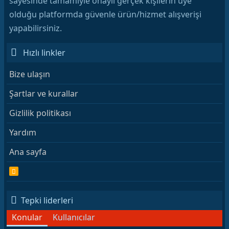
sayesinde tamamiyle onaylı gerçek kişilerin üye
olduğu platformda güvenle ürün/hizmet alışverişi
yapabilirsiniz.
Hızlı linkler
Bize ulaşın
Şartlar ve kurallar
Gizlilik politikası
Yardım
Ana sayfa
R
S
S
Tepki liderleri
Konular
Kullanıcılar