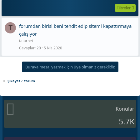
Filtreler
forumdan birisi beni tehdit edip sitemi kapattırmaya
T
çalışıyor
tatarnet
Cevaplar
20
5 Nis 2020
Buraya mesaj yazmak için üye olmanız gereklidir.
Şikayet / Yorum
Konular
5.7K