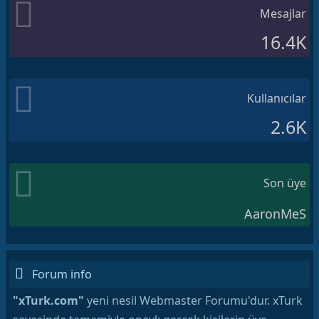
Mesajlar
16.4K
Kullanıcılar
2.6K
Son üye
AaronMeS
Forum info
"xTurk.com"
yeni nesil Webmaster Forumu'dur. xTurk