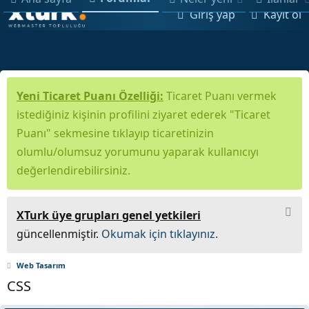
Giriş yap
Kayıt ol
Yeni Ticaret Puanı Özelliği:
Ticaret Puanı vermek
istediğiniz kişinin profilini ziyaret ederek "Ticaret
Puanı" sekmesine tıklayıp ticaretinizin
olumlu/olumsuz yorumunu yaparak kullanıcıyı
değerlendirebilirsiniz.
XTurk üye grupları genel yetkileri
güncellenmiştir.
Okumak için tıklayınız.
Web Tasarım
CSS