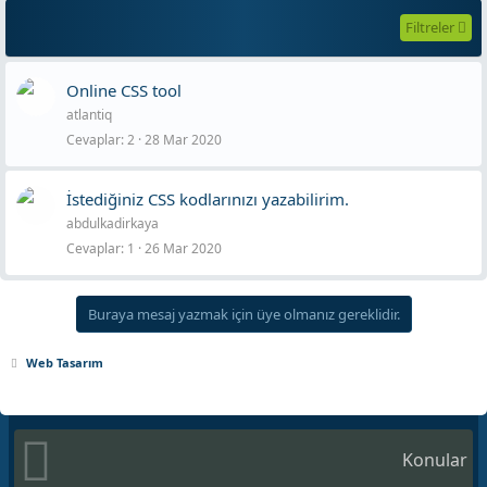
Filtreler
Online CSS tool
atlantiq
Cevaplar
2
28 Mar 2020
İstediğiniz CSS kodlarınızı yazabilirim.
abdulkadirkaya
Cevaplar
1
26 Mar 2020
Buraya mesaj yazmak için üye olmanız gereklidir.
Web Tasarım
Konular