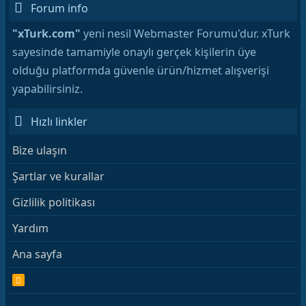
Forum info
"xTurk.com"
yeni nesil Webmaster Forumu'dur. xTurk
sayesinde tamamiyle onaylı gerçek kişilerin üye
olduğu platformda güvenle ürün/hizmet alışverişi
yapabilirsiniz.
Hızlı linkler
Bize ulaşın
Şartlar ve kurallar
Gizlilik politikası
Yardım
Ana sayfa
R
S
S