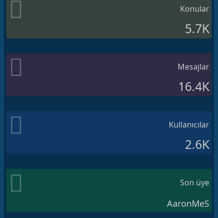
Konular
5.7K
Mesajlar
16.4K
Kullanıcılar
2.6K
Son üye
AaronMeS