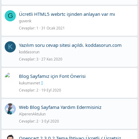
Ücretli HTML5 webrtc işinden anlayan var mı
G
guvenk
Cevaplar
1
31 Ocak 2021
Yazılım soru cevap sitesi açıldı. koddasorun.com
K
koddasorun
Cevaplar
3
27 Kas 2020
Blog Sayfamız için Font Önerisi
kukumavnet
Cevaplar
2
19 Eyl 2020
Web Blog Sayfama Yardım Edermisiniz
AlperenAktulun
Cevaplar
2
3 Eyl 2020
Opencart 2.3.0.2 Tema İhtiyacı Ücretli / Ücretsiz