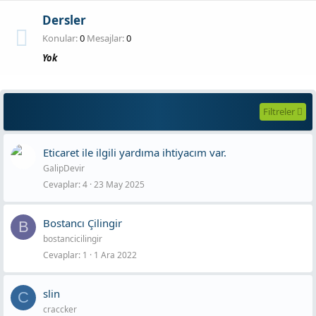
Dersler
Konular
0
Mesajlar
0
Yok
Filtreler
Eticaret ile ilgili yardıma ihtiyacım var.
GalipDevir
Cevaplar
4
23 May 2025
Bostancı Çilingir
B
bostancicilingir
Cevaplar
1
1 Ara 2022
slin
C
craccker