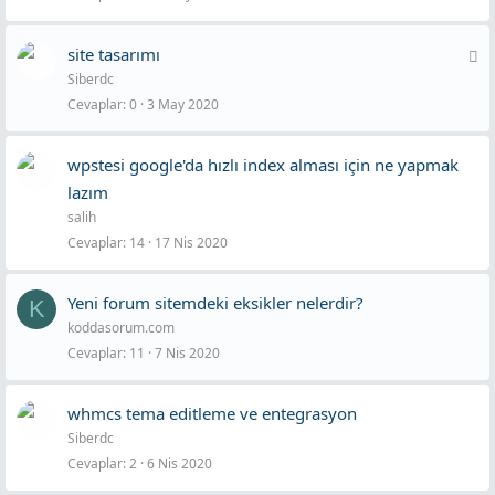
K
site tasarımı
Siberdc
i
Cevaplar
0
3 May 2020
l
i
wpstesi google'da hızlı index alması için ne yapmak
t
lazım
l
salih
i
Cevaplar
14
17 Nis 2020
Yeni forum sitemdeki eksikler nelerdir?
K
koddasorum.com
Cevaplar
11
7 Nis 2020
whmcs tema editleme ve entegrasyon
Siberdc
Cevaplar
2
6 Nis 2020