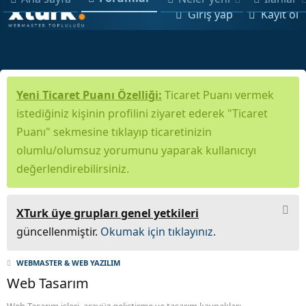
Giriş yap
Kayıt ol
Yeni Ticaret Puanı Özelliği:
Ticaret Puanı vermek
istediğiniz kişinin profilini ziyaret ederek "Ticaret
Puanı" sekmesine tıklayıp ticaretinizin
olumlu/olumsuz yorumunu yaparak kullanıcıyı
değerlendirebilirsiniz.
XTurk üye grupları genel yetkileri
güncellenmiştir.
Okumak için tıklayınız.
WEBMASTER & WEB YAZILIM
Web Tasarım
Web Tasarım işleri, arayüz geliştirme ve tasarım kaynakları