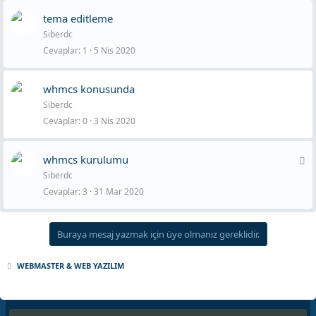
tema editleme
Siberdc
Cevaplar
1
5 Nis 2020
whmcs konusunda
Siberdc
Cevaplar
0
3 Nis 2020
K
whmcs kurulumu
Siberdc
i
Cevaplar
3
31 Mar 2020
l
i
Buraya mesaj yazmak için üye olmanız gereklidir.
t
l
WEBMASTER & WEB YAZILIM
i