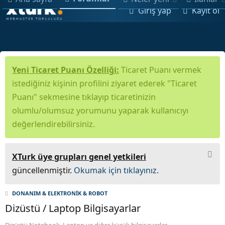
Giriş yap
Kayıt ol
Yeni Ticaret Puanı Özelliği:
Ticaret Puanı vermek
istediğiniz kişinin profilini ziyaret ederek "Ticaret
Puanı" sekmesine tıklayıp ticaretinizin
olumlu/olumsuz yorumunu yaparak kullanıcıyı
değerlendirebilirsiniz.
XTurk üye grupları genel yetkileri
güncellenmiştir.
Okumak için tıklayınız.
DONANIM & ELEKTRONİK & ROBOT
Dizüstü / Laptop Bilgisayarlar
Dizüstü Notebook, Laptop ve diğer küçük bilgisayarlar