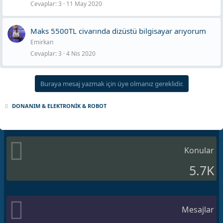
Cevaplar
3
11 May 2020
Maks 5500TL civarında dizüstü bilgisayar arıyorum
Emirkan
Cevaplar
3
4 Nis 2020
Buraya mesaj yazmak için üye olmanız gereklidir.
DONANIM & ELEKTRONİK & ROBOT
Konular
5.7K
Mesajlar