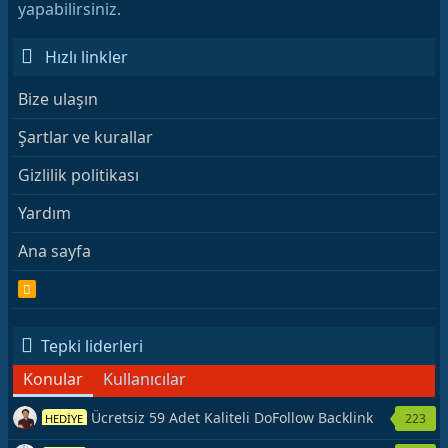
yapabilirsiniz.
Hızlı linkler
Bize ulaşın
Şartlar ve kurallar
Gizlilik politikası
Yardım
Ana sayfa
R
S
S
Tepki liderleri
Konular
Kullanıcılar
Ücretsiz 59 Adet Kaliteli DoFollow Backlink
223
HEDİYE
Kaynağı Veriyorum.