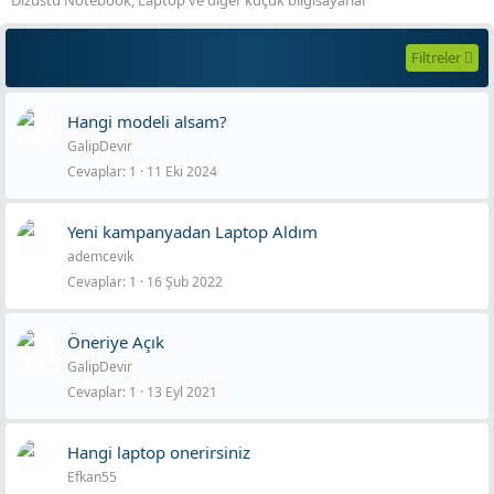
Filtreler
Hangi modeli alsam?
GalipDevir
Cevaplar
1
11 Eki 2024
Yeni kampanyadan Laptop Aldım
ademcevik
Cevaplar
1
16 Şub 2022
Öneriye Açık
GalipDevir
Cevaplar
1
13 Eyl 2021
Hangi laptop onerirsiniz
Efkan55