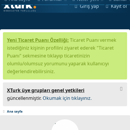
Giriş yap
Kayıt ol
Yeni Ticaret Puanı Özelliği:
Ticaret Puanı vermek
istediğiniz kişinin profilini ziyaret ederek "Ticaret
Puanı" sekmesine tıklayıp ticaretinizin
olumlu/olumsuz yorumunu yaparak kullanıcıyı
değerlendirebilirsiniz.
XTurk üye grupları genel yetkileri
güncellenmiştir.
Okumak için tıklayınız.
Ana sayfa