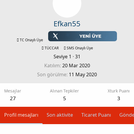
Efkan55
TC Onaylı Üye
TÜCCAR
SMS Onaylı Üye
Seviye 1
·
31
Katılım
20 Mar 2020
Son görülme
11 May 2020
Mesajlar
Alınan Tepkiler
Xturk Puanı
27
5
3
Profil mesajları
Son aktivite
Ticaret Puanı
Gönde