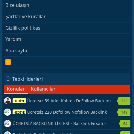
Bize ulaşın
Şartlar ve kurallar
Gizlilik politikası
Yardım
Ana sayfa
R
S
S
Tepki liderleri
Konular
Kullanıcılar
Ücretsiz 59 Adet Kaliteli DoFollow Backlink
223
HEDİYE
Kaynağı Veriyorum.
Ücretsiz 220 Dofollow Nofollow Backlink
149
HEDİYE
Veriyorum
ÜCRETSİZ BACKLİNK LİSTESİ - Backlink Fırsatı -
64
Hemen Yetiş!