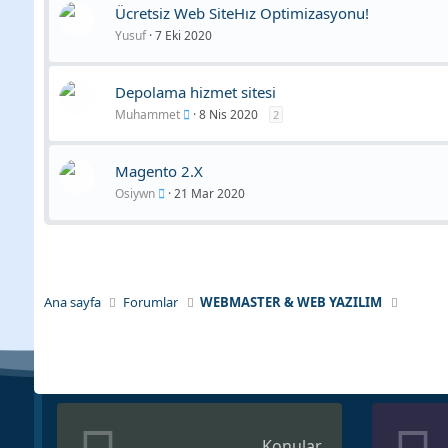
Ücretsiz Web SiteHız Optimizasyonu!
Yusuf
7 Eki 2020
Depolama hizmet sitesi
Muhammet
8 Nis 2020
2
Magento 2.X
Osiywn
21 Mar 2020
Ana sayfa
Forumlar
WEBMASTER & WEB YAZILIM
Konular