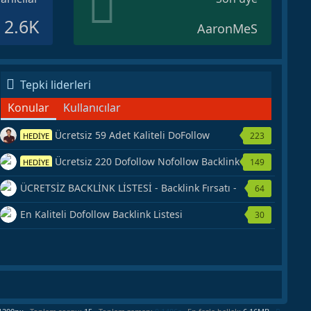
2.6K
AaronMeS
Tepki liderleri
Konular
Kullanıcılar
Ücretsiz 59 Adet Kaliteli DoFollow
223
HEDİYE
Backlink Kaynağı Veriyorum.
Ücretsiz 220 Dofollow Nofollow Backlink
149
HEDİYE
Veriyorum
ÜCRETSİZ BACKLİNK LİSTESİ - Backlink Fırsatı -
64
Hemen Yetiş!
En Kaliteli Dofollow Backlink Listesi
30