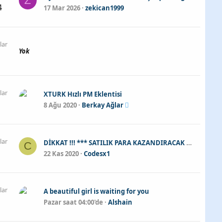
Z
4
17 Mar 2026
zekican1999
lar
Yok
lar
XTURK Hızlı PM Eklentisi
8 Ağu 2020
Berkay Ağlar
lar
DİKKAT !!! *** SATILIK PARA KAZANDIRACAK MOBİL UYGULAMA/KODLARI
C
22 Kas 2020
Codesx1
lar
A beautiful girl is waiting for you
Pazar saat 04:00'de
Alshain