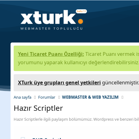
Yeni Ticaret Puanı Özelliği:
Ticaret Puanı vermek is
yorumunu yaparak kullanıcıyı değerlendirebilirsiniz
XTurk üye grupları genel yetkileri
güncellenmiştir
Ana sayfa
Forumlar
WEBMASTER & WEB YAZILIM
Hazır Scriptler
Hazır Scriptlerle ilgili paylaşım bölümümüz. Wordpress ve benzeri bili