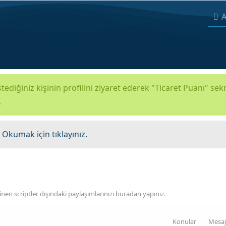
A
tediğiniz kişinin profilini ziyaret ederek "Ticaret Puanı" se
.
.
Okumak için tıklayınız.
nen scriptler dışındaki paylaşımlarınızı buradan yapınız.
Konular
Mesaj