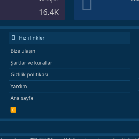
16.4K
Hızlı linkler
Bize ulaşın
Şartlar ve kurallar
Gizlilik politikası
Yardım
Ana sayfa
R
S
S