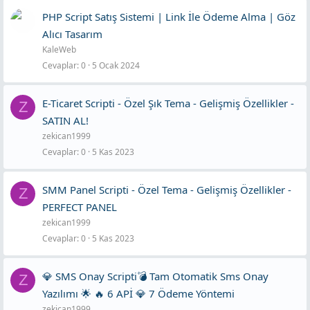
PHP Script Satış Sistemi | Link İle Ödeme Alma | Göz
Alıcı Tasarım
KaleWeb
Cevaplar
0
5 Ocak 2024
E-Ticaret Scripti - Özel Şık Tema - Gelişmiş Özellikler -
Z
SATIN AL!
zekican1999
Cevaplar
0
5 Kas 2023
SMM Panel Scripti - Özel Tema - Gelişmiş Özellikler -
Z
PERFECT PANEL
zekican1999
Cevaplar
0
5 Kas 2023
💎 SMS Onay Scripti💣 Tam Otomatik Sms Onay
Z
Yazılımı 🌟 🔥 6 APİ 💎 7 Ödeme Yöntemi
zekican1999