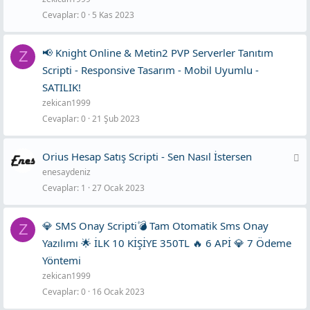
Cevaplar
0
5 Kas 2023
📢 Knight Online & Metin2 PVP Serverler Tanıtım
Z
Scripti - Responsive Tasarım - Mobil Uyumlu -
SATILIK!
zekican1999
Cevaplar
0
21 Şub 2023
A
Orius Hesap Satış Scripti - Sen Nasıl İstersen
enesaydeniz
n
Cevaplar
1
27 Ocak 2023
k
e
💎 SMS Onay Scripti💣 Tam Otomatik Sms Onay
Z
t
Yazılımı 🌟 İLK 10 KİŞİYE 350TL 🔥 6 APİ 💎 7 Ödeme
Yöntemi
zekican1999
Cevaplar
0
16 Ocak 2023