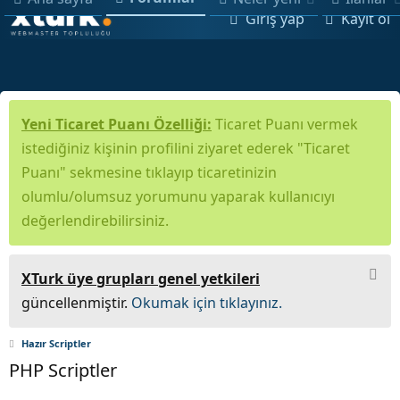
Giriş yap
Kayıt ol
Yeni Ticaret Puanı Özelliği:
Ticaret Puanı vermek
istediğiniz kişinin profilini ziyaret ederek "Ticaret
Puanı" sekmesine tıklayıp ticaretinizin
olumlu/olumsuz yorumunu yaparak kullanıcıyı
değerlendirebilirsiniz.
XTurk üye grupları genel yetkileri
güncellenmiştir.
Okumak için tıklayınız.
Hazır Scriptler
PHP Scriptler