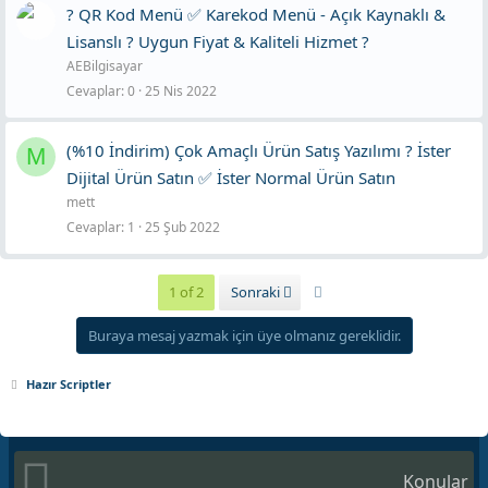
? QR Kod Menü ✅ Karekod Menü - Açık Kaynaklı &
Lisanslı ? Uygun Fiyat & Kaliteli Hizmet ?
AEBilgisayar
Cevaplar
0
25 Nis 2022
(%10 İndirim) Çok Amaçlı Ürün Satış Yazılımı ? İster
M
Dijital Ürün Satın ✅ İster Normal Ürün Satın
mett
Cevaplar
1
25 Şub 2022
Son
1 of 2
Sonraki
Buraya mesaj yazmak için üye olmanız gereklidir.
Hazır Scriptler
Konular