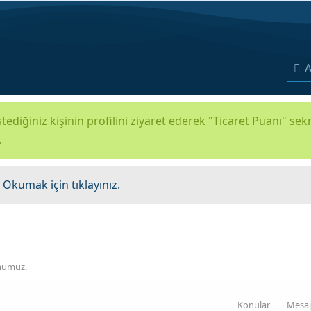
A
tediğiniz kişinin profilini ziyaret ederek "Ticaret Puanı" se
.
.
Okumak için tıklayınız.
ümümüz.
Konular
Mesaj