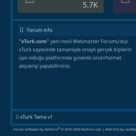
5.7K
Forum info
"xTurk.com"
yeni nesil Webmaster Forumu'dur.
xTurk sayesinde tamamiyle onaylı gerçek kişilerin
üye olduğu platformda güvenle ürün/hizmet
alışverişi yapabilirsiniz.
xTurk Tema v1
®
Forum software by XenForo
© 2010-2020 XenForo Ltd.
|
Add-Ons
by xenMad