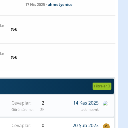
17 Nis 2025
ahmetyenice
lar
Yok
lar
Yok
Filtreler
Cevaplar
2
14 Kas 2025
Görüntüleme
2K
ademcevik
Cevaplar
0
20 Şub 2023
S