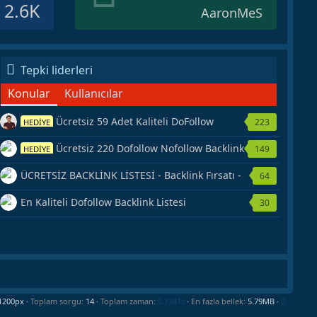
2.6K
AaronMeS
Tepki liderleri
Konular
Kullanıcılar
Ücretsiz 59 Adet Kaliteli DoFollow
223
HEDİYE
Backlink Kaynağı Veriyorum.
Ücretsiz 220 Dofollow Nofollow Backlink
149
HEDİYE
Veriyorum
ÜCRETSİZ BACKLİNK LİSTESİ - Backlink Fırsatı -
64
Hemen Yetiş!
En Kaliteli Dofollow Backlink Listesi
30
Toplam sorgu
14
Toplam zaman
0.1241s
En fazla bellek
5.79MB