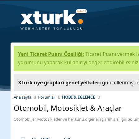
Yeni Ticaret Puanı Özelliği:
Ticaret Puanı vermek is
yorumunu yaparak kullanıcıyı değerlendirebilirsiniz
XTurk üye grupları genel yetkileri
güncellenmiştir
Ana sayfa
Forumlar
HOBİ & EĞLENCE
Otomobil, Motosiklet & Araçlar
Otomobiller, Motosikletler ve her türlü diğer araçlarımızla ilgili böl