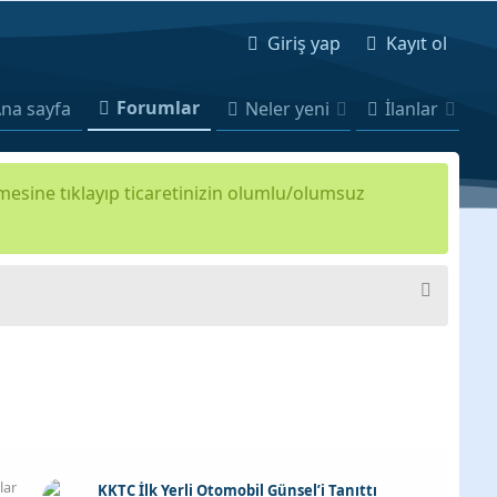
Giriş yap
Kayıt ol
Forumlar
na sayfa
Neler yeni
İlanlar
kmesine tıklayıp ticaretinizin olumlu/olumsuz
lar
KKTC İlk Yerli Otomobil Günsel’i Tanıttı