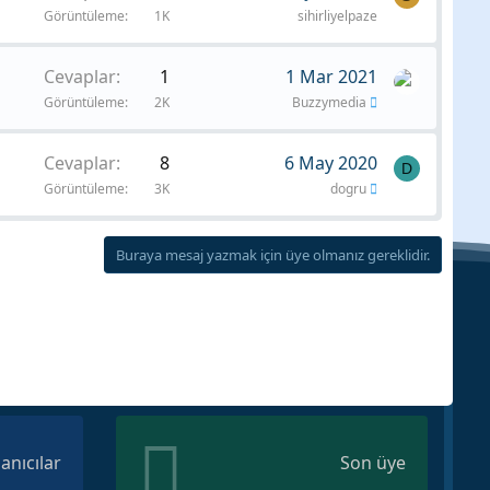
Görüntüleme
1K
sihirliyelpaze
Cevaplar
1
1 Mar 2021
Görüntüleme
2K
Buzzymedia
Cevaplar
8
6 May 2020
D
Görüntüleme
3K
dogru
Buraya mesaj yazmak için üye olmanız gereklidir.
lanıcılar
Son üye