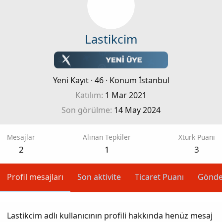
Lastikcim
Yeni Kayıt
·
46
·
Konum
İstanbul
Katılım
1 Mar 2021
Son görülme
14 May 2024
Mesajlar
Alınan Tepkiler
Xturk Puanı
2
1
3
Profil mesajları
Son aktivite
Ticaret Puanı
Gönde
Lastikcim adlı kullanıcının profili hakkında henüz mesaj