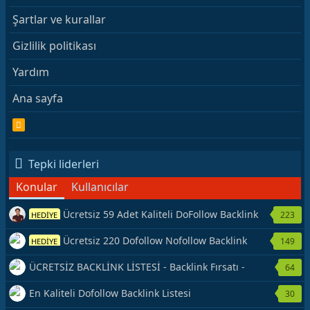
Şartlar ve kurallar
Gizlilik politikası
Yardım
Ana sayfa
R
S
S
Tepki liderleri
Konular
Kullanıcılar
Ücretsiz 59 Adet Kaliteli DoFollow Backlink
223
HEDİYE
Kaynağı Veriyorum.
Ücretsiz 220 Dofollow Nofollow Backlink
149
HEDİYE
Veriyorum
ÜCRETSİZ BACKLİNK LİSTESİ - Backlink Fırsatı -
64
Hemen Yetiş!
En Kaliteli Dofollow Backlink Listesi
30