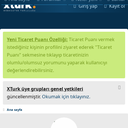
Giriş yap
Kayıt ol
Yeni Ticaret Puanı Özelliği:
Ticaret Puanı vermek
istediğiniz kişinin profilini ziyaret ederek "Ticaret
Puanı" sekmesine tıklayıp ticaretinizin
olumlu/olumsuz yorumunu yaparak kullanıcıyı
değerlendirebilirsiniz.
XTurk üye grupları genel yetkileri
güncellenmiştir.
Okumak için tıklayınız.
Ana sayfa