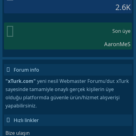
2.6K
Son üye
AaronMeS
Forum info
"xTurk.com"
yeni nesil Webmaster Forumu'dur. xTurk
sayesinde tamamiyle onaylı gerçek kişilerin üye
olduğu platformda güvenle ürün/hizmet alışverişi
yapabilirsiniz.
Hızlı linkler
Bize ulaşın