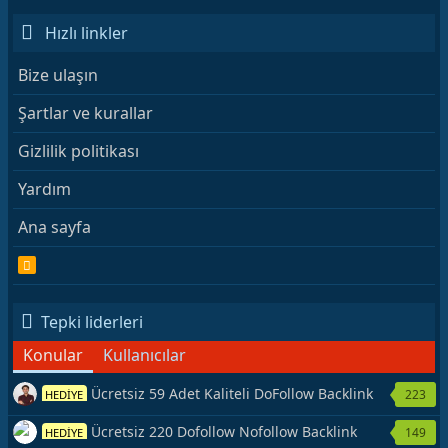
Hızlı linkler
Bize ulaşın
Şartlar ve kurallar
Gizlilik politikası
Yardım
Ana sayfa
R
S
S
Tepki liderleri
Konular
Kullanıcılar
Ücretsiz 59 Adet Kaliteli DoFollow Backlink
223
HEDİYE
Kaynağı Veriyorum.
Ücretsiz 220 Dofollow Nofollow Backlink
149
HEDİYE