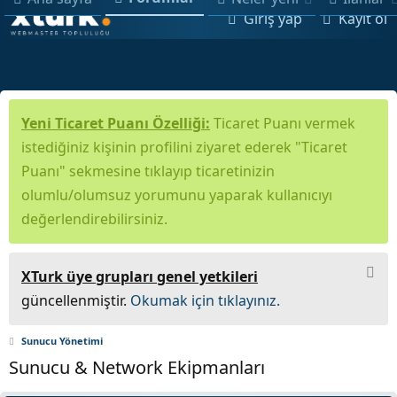
Giriş yap
Kayıt ol
Yeni Ticaret Puanı Özelliği:
Ticaret Puanı vermek
istediğiniz kişinin profilini ziyaret ederek "Ticaret
Puanı" sekmesine tıklayıp ticaretinizin
olumlu/olumsuz yorumunu yaparak kullanıcıyı
değerlendirebilirsiniz.
XTurk üye grupları genel yetkileri
güncellenmiştir.
Okumak için tıklayınız.
Sunucu Yönetimi
Sunucu & Network Ekipmanları