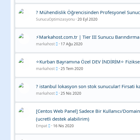
? Mühendislik Öğrencisinden Profesyonel Sunu
SunucuOptimizasyonu
20 Eyl 2020
⚡Markahost.com.tr | Tier III Sunucu Barındırma 
markahost
17 Ağu 2020
⭐Kurban Bayramına Özel DEV İNDİRİM⭐ Fiziks
markahost
25 Tem 2020
? istanbul lokasyon son stok sunucular! Firsati k
markahost
25 Nis 2020
[Centos Web Panel] Sadece Bir Kullanıcı/Doma
(ucretli destek alabilirim)
Empat
16 Nis 2020