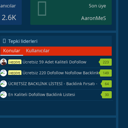
lanıcılar
Son üye
2.6K
AaronMeS
Tepki liderleri
Konular
Kullanıcılar
Ücretsiz 59 Adet Kaliteli DoFollow
223
HEDİYE
Backlink Kaynağı Veriyorum.
Ücretsiz 220 Dofollow Nofollow Backlink
149
HEDİYE
Veriyorum
ÜCRETSİZ BACKLİNK LİSTESİ - Backlink Fırsatı -
64
Hemen Yetiş!
En Kaliteli Dofollow Backlink Listesi
30