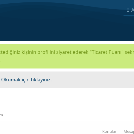
A
tediğiniz kişinin profilini ziyaret ederek "Ticaret Puanı" se
.
.
Okumak için tıklayınız.
üm.
Konular
Mesaj