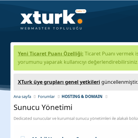
Yeni Ticaret Puanı Özelliği:
Ticaret Puanı vermek is
yorumunu yaparak kullanıcıyı değerlendirebilirsiniz
XTurk üye grupları genel yetkileri
güncellenmiştir
Ana sayfa
Forumlar
HOSTING & DOMAIN
Sunucu Yönetimi
Dedicated sunucular ve kurumsal sunucu yönetimleri ile alakalı böl