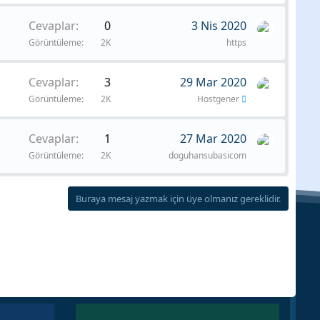
Cevaplar
0
3 Nis 2020
Görüntüleme
2K
https
Cevaplar
3
29 Mar 2020
Görüntüleme
2K
Hostgener
Cevaplar
1
27 Mar 2020
Görüntüleme
2K
doguhansubasicom
Buraya mesaj yazmak için üye olmanız gereklidir.