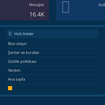
Mesajlar
Kul
16.4K
Hızlı linkler
Bize ulaşın
Şartlar ve kurallar
Gizlilik politikası
Yardım
Ana sayfa
R
S
S