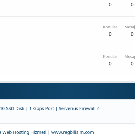
0
0
Konular
Mesaj
0
0
Konular
Mesaj
0
0
 SSD Disk | 1 Gbps Port | Serverius Firewall ⭐
Ve Web Hosting Hizmeti | www.regbilisim.com