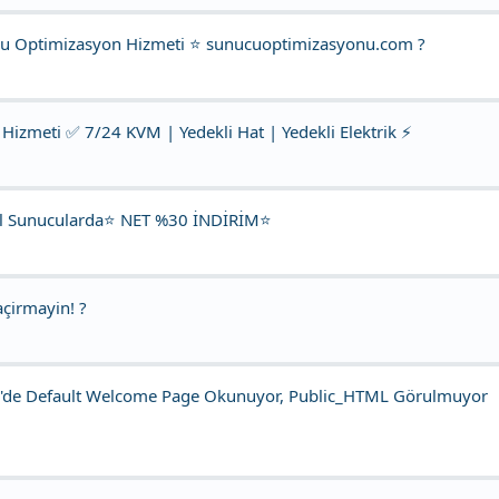
cu Optimizasyon Hizmeti ⭐ sunucuoptimizasyonu.com ?
Hizmeti ✅ 7/24 KVM | Yedekli Hat | Yedekli Elektrik ⚡
el Sunucularda⭐ NET %30 İNDİRİM⭐
açirmayin! ?
in'de Default Welcome Page Okunuyor, Public_HTML Görulmuyor