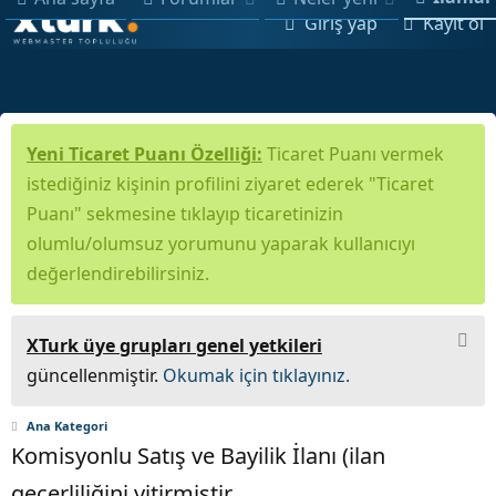
Giriş yap
Kayıt ol
Yeni Ticaret Puanı Özelliği:
Ticaret Puanı vermek
istediğiniz kişinin profilini ziyaret ederek "Ticaret
Puanı" sekmesine tıklayıp ticaretinizin
olumlu/olumsuz yorumunu yaparak kullanıcıyı
değerlendirebilirsiniz.
XTurk üye grupları genel yetkileri
güncellenmiştir.
Okumak için tıklayınız.
Ana Kategori
Komisyonlu Satış ve Bayilik İlanı (ilan
geçerliliğini yitirmiştir.