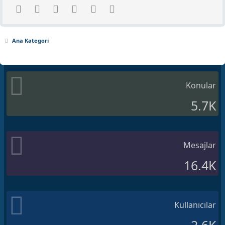
r
Facebook
Twitter
Pinterest
Tumblr
WhatsApp
E-posta
)
Ana Kategori
Konular
5.7K
Mesajlar
16.4K
Kullanıcılar