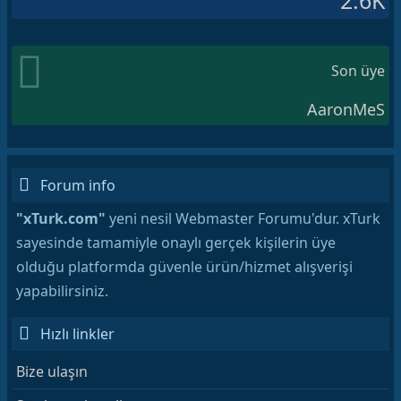
2.6K
Son üye
AaronMeS
Forum info
"xTurk.com"
yeni nesil Webmaster Forumu'dur. xTurk
sayesinde tamamiyle onaylı gerçek kişilerin üye
olduğu platformda güvenle ürün/hizmet alışverişi
yapabilirsiniz.
Hızlı linkler
Bize ulaşın