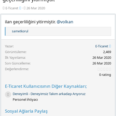
Y
O
E-Ticaret
26 Mar 2020
a
l
z
u
ilan geçerliliğini yitirmiştir.
@volkan
a
ş
r
t
T
sametkorul
e
u
p
r
Yazar
E-Ticaret
k
u
Görüntüleme
i
2,469
l
l
İlk Yayınlama
26 Mar 2020
m
e
Son Güncelleme
26 Mar 2020
a
r
0
Değerlendirme
t
.
:
0 rating
0
a
0
r
y
E-Ticaret Kullanıcısının Diğer Kaynakları;
i
ı
l
h
Deneyimli - Deneyimsiz Takım arkadaşı Arıyoruz
d
Kaynak ikonu
i
ı
Personel ihtiyacı
z
(
Sosyal Ağlarla Paylaş
l
a