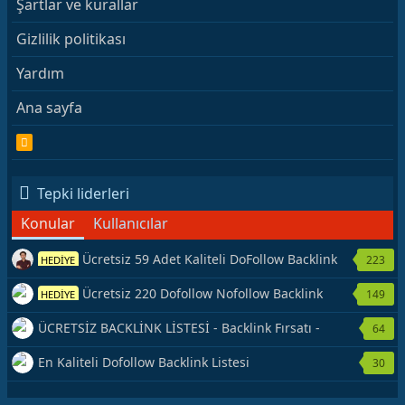
Şartlar ve kurallar
Gizlilik politikası
Yardım
Ana sayfa
R
S
S
Tepki liderleri
Konular
Kullanıcılar
Ücretsiz 59 Adet Kaliteli DoFollow Backlink
223
HEDİYE
Kaynağı Veriyorum.
Ücretsiz 220 Dofollow Nofollow Backlink
149
HEDİYE
Veriyorum
ÜCRETSİZ BACKLİNK LİSTESİ - Backlink Fırsatı -
64
Hemen Yetiş!
En Kaliteli Dofollow Backlink Listesi
30