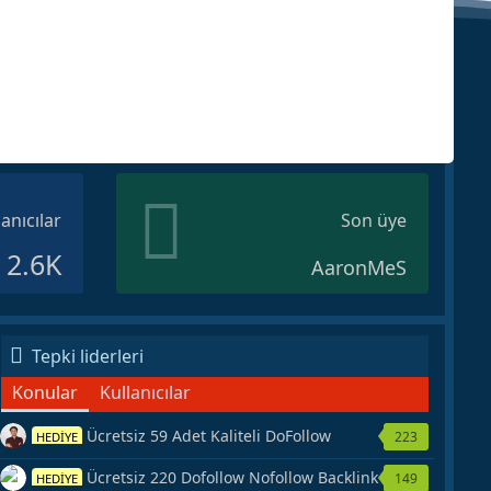
lanıcılar
Son üye
2.6K
AaronMeS
Tepki liderleri
Konular
Kullanıcılar
Ücretsiz 59 Adet Kaliteli DoFollow
223
HEDİYE
Backlink Kaynağı Veriyorum.
Ücretsiz 220 Dofollow Nofollow Backlink
149
HEDİYE