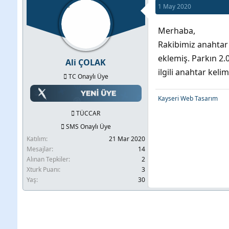
1 May 2020
b
l
u
a
Merhaba,
y
n
Rakibimiz anahtar 
u
g
eklemiş. Parkın 2
Ali ÇOLAK
b
ı
ilgili anahtar kel
TC Onaylı Üye
a
ç
ş
t
Kayseri Web Tasarım
l
a
TÜCCAR
a
r
SMS Onaylı Üye
t
i
Katılım
21 Mar 2020
a
h
Mesajlar
14
Alınan Tepkiler
2
n
i
Xturk Puanı
3
Yaş
30