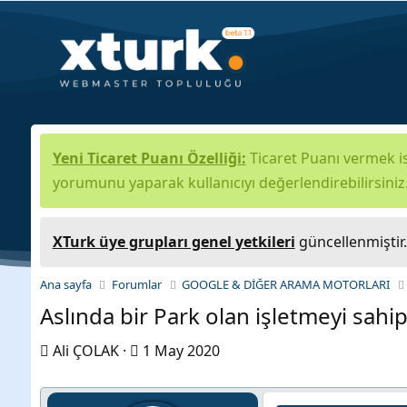
Yeni Ticaret Puanı Özelliği:
Ticaret Puanı vermek is
yorumunu yaparak kullanıcıyı değerlendirebilirsiniz
XTurk üye grupları genel yetkileri
güncellenmiştir
Ana sayfa
Forumlar
GOOGLE & DİĞER ARAMA MOTORLARI
Aslında bir Park olan işletmeyi sah
K
B
Ali ÇOLAK
1 May 2020
o
a
n
ş