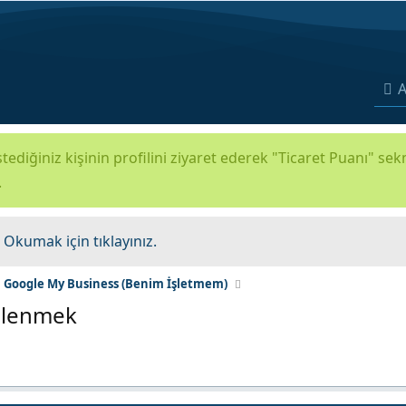
A
tediğiniz kişinin profilini ziyaret ederek "Ticaret Puanı" se
.
.
Okumak için tıklayınız.
Google My Business (Benim İşletmem)
iplenmek