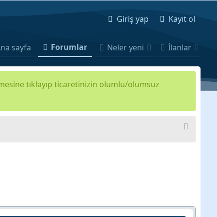
Giriş yap
Kayıt ol
Forumlar
na sayfa
Neler yeni
İlanlar
kmesine tıklayıp ticaretinizin olumlu/olumsuz