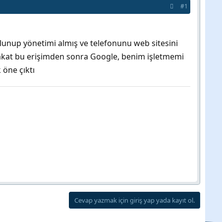
#1
ulunup yönetimi almış ve telefonunu web sitesini
Fakat bu erişimden sonra Google, benim işletmemi
 öne çıktı
Cevap yazmak için giriş yap yada kayıt ol.