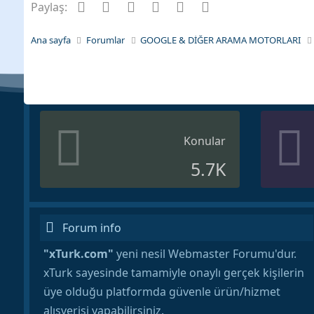
Facebook
Twitter
Pinterest
Tumblr
WhatsApp
E-posta
Paylaş:
Ana sayfa
Forumlar
GOOGLE & DİĞER ARAMA MOTORLARI
Konular
5.7K
Forum info
"xTurk.com"
yeni nesil Webmaster Forumu'dur.
xTurk sayesinde tamamiyle onaylı gerçek kişilerin
üye olduğu platformda güvenle ürün/hizmet
alışverişi yapabilirsiniz.