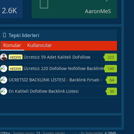
2.6K
AaronMeS
Tepki liderleri
Konular
Kullanıcılar
Ücretsiz 59 Adet Kaliteli DoFollow
223
HEDİYE
Backlink Kaynağı Veriyorum.
Ücretsiz 220 Dofollow Nofollow Backlink
149
HEDİYE
Veriyorum
ÜCRETSİZ BACKLİNK LİSTESİ - Backlink Fırsatı -
64
Hemen Yetiş!
En Kaliteli Dofollow Backlink Listesi
30
Toplam sorgu
13
Toplam zaman
0.1129s
En fazla bellek
4.28MB