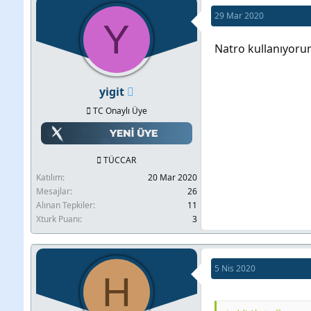
29 Mar 2020
Y
Natro kullanıyorum
yigit
TC Onaylı Üye
TÜCCAR
Katılım
20 Mar 2020
Mesajlar
26
Alınan Tepkiler
11
Xturk Puanı
3
5 Nis 2020
H