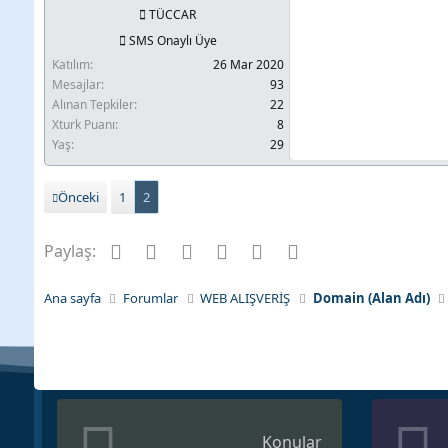
TÜCCAR
SMS Onaylı Üye
Katılım
26 Mar 2020
Mesajlar
93
Alınan Tepkiler
22
Xturk Puanı
8
Yaş
29
Önceki
1
2
Facebook
Twitter
Pinterest
Tumblr
WhatsApp
E-posta
Paylaş:
Ana sayfa
Forumlar
WEB ALIŞVERİŞ
Domain (Alan Adı)
Konular