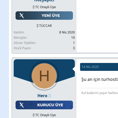
TC Onaylı Üye
TÜCCAR
Katılım
8 Nis 2020
Mesajlar
10
Alınan Tepkiler
1
Xturk Puanı
3
14 Nis 2020
H
Şu an için turhos
Kul kaderini yaşar bahtın
Hero
TC Onaylı Üye