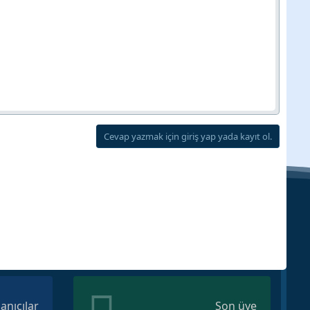
Cevap yazmak için giriş yap yada kayıt ol.
lanıcılar
Son üye