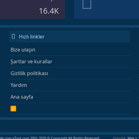
16.4K
Hızlı linkler
Bize ulaşın
Şartlar ve kurallar
Gizlilik politikası
Yardım
Ana sayfa
R
S
S
e.com xTurk.com 2001-2020 © Copyright All Rights Reserved.
Genişlik