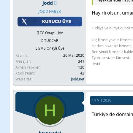
Teşekkür ederim tur
jodd
JODD HABER
Hayırlı olsun, uma
Türkiye ve dünya gündem
TC Onaylı Üye
Hiç kimse yoktur kimsesi
TÜCCAR
Herkesin var bir kimsesi,
SMS Onaylı Üye
Ben şimdi kimsesiz kaldı
Katılım
20 Mar 2020
Ey kimsesizler Kimsesi..
Mesajlar
341
-Avnî
Alınan Tepkiler
120
Xturk Puanı
43
Web sitesi
jodd.net
14 Nis 2020
H
Türkiye de domain a
hozyapici