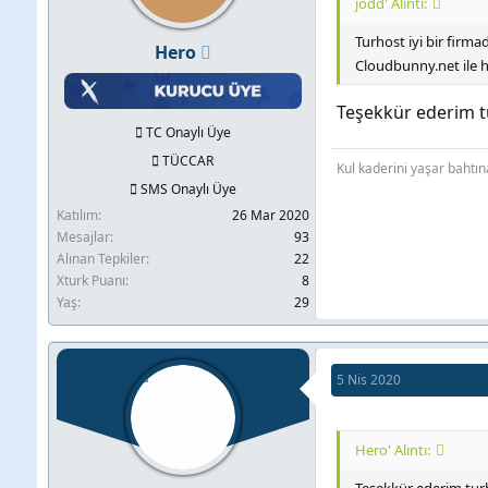
jodd' Alıntı:
Turhost iyi bir firmad
Hero
Cloudbunny.net ile h
Teşekkür ederim t
TC Onaylı Üye
TÜCCAR
Kul kaderini yaşar bahtın
SMS Onaylı Üye
Katılım
26 Mar 2020
Mesajlar
93
Alınan Tepkiler
22
Xturk Puanı
8
Yaş
29
5 Nis 2020
Hero' Alıntı: