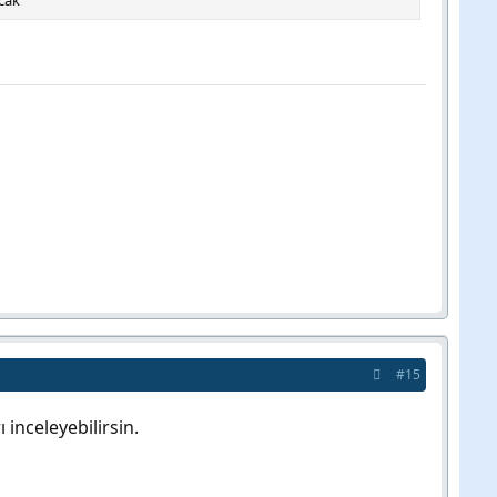
cak
#15
 inceleyebilirsin.