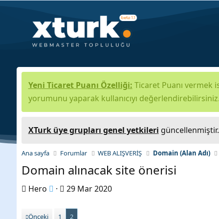
Yeni Ticaret Puanı Özelliği:
Ticaret Puanı vermek is
yorumunu yaparak kullanıcıyı değerlendirebilirsiniz
XTurk üye grupları genel yetkileri
güncellenmiştir
Ana sayfa
Forumlar
WEB ALIŞVERİŞ
Domain (Alan Adı)
Domain alınacak site önerisi
K
B
Hero
29 Mar 2020
o
a
n
ş
Önceki
1
2