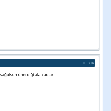
#16
ağolsun önerdiği alan adları