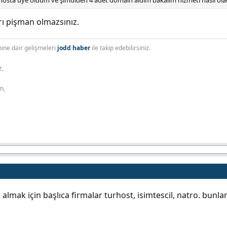
hosta üye oldum ve şimdiden 4 adet domain aldım bakalım hizmeti nasıl ola
rı pişman olmazsınız.
ine dair gelişmeleri
jodd haber
ile takip edebilirsiniz.
z,
m,
lmak için başlıca firmalar turhost, isimtescil, natro. bunları