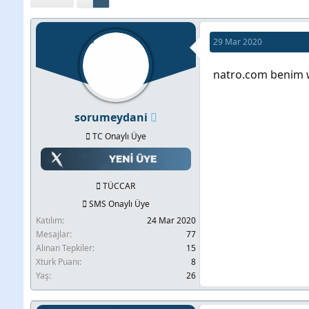
b
l
u
a
29 Mar 2020
y
n
u
g
natro.com benim w
b
ı
a
ç
sorumeydani
ş
t
TC Onaylı Üye
l
a
a
r
t
i
TÜCCAR
a
h
SMS Onaylı Üye
n
i
Katılım
24 Mar 2020
Mesajlar
77
Alınan Tepkiler
15
Xturk Puanı
8
Yaş
26