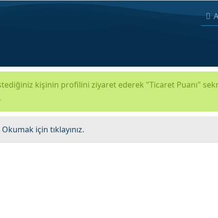
A
tediğiniz kişinin profilini ziyaret ederek "Ticaret Puanı" se
.
.
Okumak için tıklayınız.