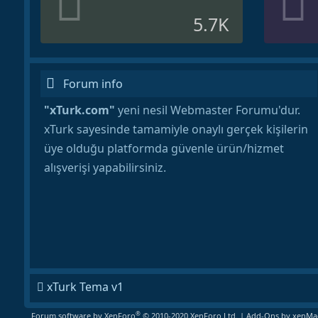
5.7K
Forum info
"xTurk.com"
yeni nesil Webmaster Forumu'dur.
xTurk sayesinde tamamiyle onaylı gerçek kişilerin
üye olduğu platformda güvenle ürün/hizmet
alışverişi yapabilirsiniz.
xTurk Tema v1
®
Forum software by XenForo
© 2010-2020 XenForo Ltd.
|
Add-Ons
by xenMad