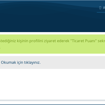
A
tediğiniz kişinin profilini ziyaret ederek "Ticaret Puanı" se
.
.
Okumak için tıklayınız.