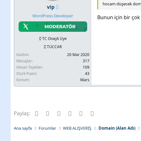
hocam düşecek domain
vip
WordPress Developer
Bunun için bir ço
TC Onaylı Üye
TÜCCAR
Katılım
20 Mar 2020
Mesajlar
317
Alınan Tepkiler
109
Xturk Puanı
43
Konum
Mars
Facebook
Twitter
Pinterest
Tumblr
WhatsApp
E-posta
Paylaş:
Ana sayfa
Forumlar
WEB ALIŞVERİŞ
Domain (Alan Adı)