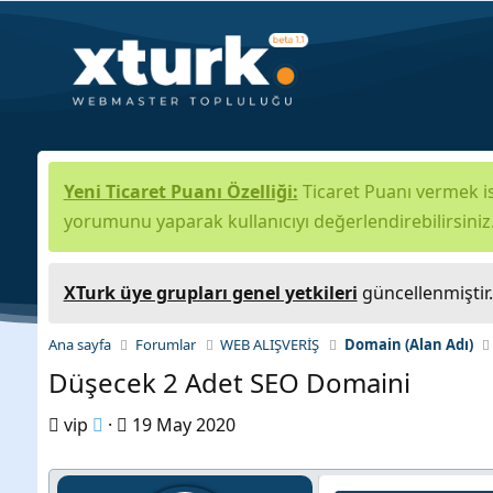
Yeni Ticaret Puanı Özelliği:
Ticaret Puanı vermek is
yorumunu yaparak kullanıcıyı değerlendirebilirsiniz
XTurk üye grupları genel yetkileri
güncellenmiştir
Ana sayfa
Forumlar
WEB ALIŞVERİŞ
Domain (Alan Adı)
Düşecek 2 Adet SEO Domaini
K
B
vip
19 May 2020
o
a
n
ş