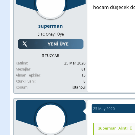
hocam düşecek dom
superman
TC Onaylı Üye
TÜCCAR
Katılım
25 Mar 2020
Mesajlar
81
Alınan Tepkiler
15
Xturk Puanı
8
Konum
istanbul
25 May 2020
superman' Alıntı: