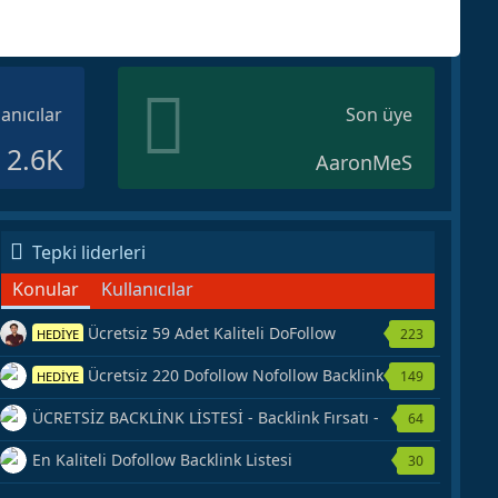
lanıcılar
Son üye
2.6K
AaronMeS
Tepki liderleri
Konular
Kullanıcılar
Ücretsiz 59 Adet Kaliteli DoFollow
223
HEDİYE
Backlink Kaynağı Veriyorum.
Ücretsiz 220 Dofollow Nofollow Backlink
149
HEDİYE
Veriyorum
ÜCRETSİZ BACKLİNK LİSTESİ - Backlink Fırsatı -
64
Hemen Yetiş!
En Kaliteli Dofollow Backlink Listesi
30