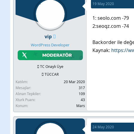
19 May 2020
b
l
u
a
1: seolo.com -79
y
n
2:seoqz.com -74
u
g
vip
b
ı
Backorder ile değer
WordPress Developer
a
ç
Kaynak:
https://w
ş
t
l
a
TC Onaylı Üye
a
r
TÜCCAR
t
i
Katılım
20 Mar 2020
a
h
Mesajlar
317
n
i
Alınan Tepkiler
109
Xturk Puanı
43
Konum
Mars
24 May 2020