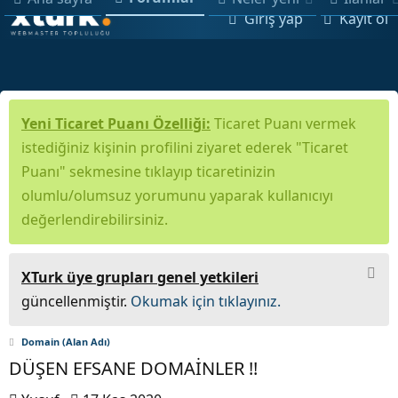
Giriş yap
Kayıt ol
Yeni Ticaret Puanı Özelliği:
Ticaret Puanı vermek
istediğiniz kişinin profilini ziyaret ederek "Ticaret
Puanı" sekmesine tıklayıp ticaretinizin
olumlu/olumsuz yorumunu yaparak kullanıcıyı
değerlendirebilirsiniz.
XTurk üye grupları genel yetkileri
güncellenmiştir.
Okumak için tıklayınız.
Domain (Alan Adı)
DÜŞEN EFSANE DOMAİNLER !!