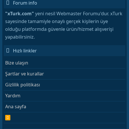
Forum info
"xTurk.com"
yeni nesil Webmaster Forumu'dur. xTurk
sayesinde tamamiyle onaylı gerçek kişilerin üye
olduğu platformda güvenle ürün/hizmet alışverişi
yapabilirsiniz.
Hızlı linkler
Bize ulaşın
Şartlar ve kurallar
Gizlilik politikası
Yardım
Ana sayfa
R
S
S