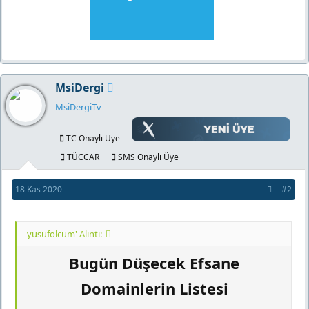
MsiDergi
MsiDergiTv
TC Onaylı Üye
TÜCCAR
SMS Onaylı Üye
18 Kas 2020
#2
yusufolcum' Alıntı:
Bugün Düşecek Efsane
Domainlerin Listesi