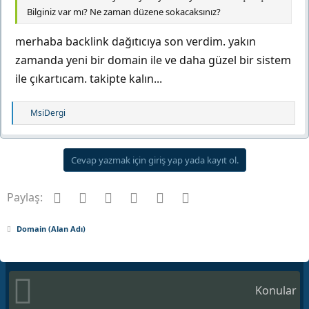
Bilginiz var mı? Ne zaman düzene sokacaksınız?
merhaba backlink dağıtıcıya son verdim. yakın
zamanda yeni bir domain ile ve daha güzel bir sistem
ile çıkartıcam. takipte kalın...
T
MsiDergi
e
p
k
Cevap yazmak için giriş yap yada kayıt ol.
i
l
Facebook
Twitter
Pinterest
Tumblr
WhatsApp
E-posta
e
Paylaş:
r
:
Domain (Alan Adı)
Konular