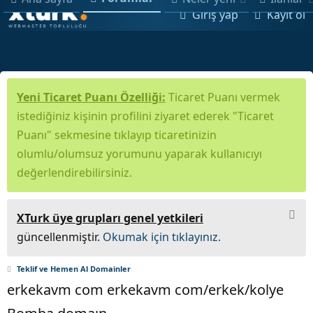
Giriş yap
Kayıt ol
Yeni Ticaret Puanı Özelliği:
Ticaret Puanı vermek
istediğiniz kişinin profilini ziyaret ederek "Ticaret
Puanı" sekmesine tıklayıp ticaretinizin
olumlu/olumsuz yorumunu yaparak kullanıcıyı
değerlendirebilirsiniz.
XTurk üye grupları genel yetkileri
güncellenmiştir.
Okumak için tıklayınız.
Teklif ve Hemen Al Domainler
erkekavm com erkekavm com/erkek/kolye