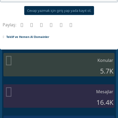
p
k
Cevap yazmak için giriş yap yada kayıt ol.
i
l
Facebook
Twitter
Pinterest
Tumblr
WhatsApp
E-posta
e
Paylaş:
r
:
Teklif ve Hemen Al Domainler
Konular
5.7K
Mesajlar
16.4K