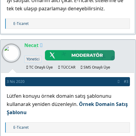
İyi satışlar. Umarım alıcı çıkar. E-Ticaret sitelerine de
tek tek ulaşıp pazarlamayı deneyebilirsiniz.
T
E-Ticaret
e
p
k
Necat
i
l
Yönetici
e
r
TC Onaylı Üye
TÜCCAR
SMS Onaylı Üye
:
3 Nis 2020
#3
Lütfen konuyu örnek domain satış şablonunu
kullanarak yeniden düzenleyin.
Örnek Domain Satış
Şablonu
T
E-Ticaret
e