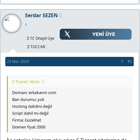
Serdar SEZEN
x
TC Onaylı Üye
TÜCCAR
23 Mar 2020
#2
E-Ticaret' Alıntı:
Domaın: erkekavm com
Ban durumu: yok
Hostıng dahilmi değil
Script dahil mi değil
Firma: Güzelnet
İstenen fiyat 2000