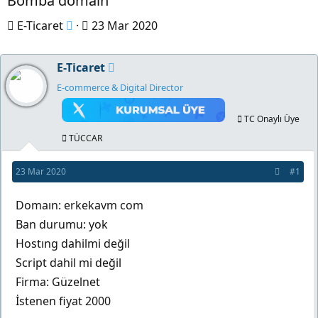
Bomba domaın
K
B
E-Ticaret
23 Mar 2020
o
a
n
ş
E-Ticaret
b
l
E-commerce & Digital Director
u
a
y
n
TC Onaylı Üye
u
g
TÜCCAR
b
ı
23 Mar 2020
#1
a
ç
ş
t
Domaın: erkekavm com
l
a
Ban durumu: yok
a
r
Hostıng dahilmi değil
t
i
Script dahil mi değil
a
h
Firma: Güzelnet
n
i
İstenen fiyat 2000