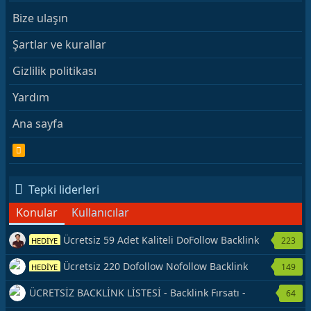
Bize ulaşın
Şartlar ve kurallar
Gizlilik politikası
Yardım
Ana sayfa
R
S
S
Tepki liderleri
Konular
Kullanıcılar
Ücretsiz 59 Adet Kaliteli DoFollow Backlink
223
HEDİYE
Kaynağı Veriyorum.
Ücretsiz 220 Dofollow Nofollow Backlink
149
HEDİYE
Veriyorum
ÜCRETSİZ BACKLİNK LİSTESİ - Backlink Fırsatı -
64
Hemen Yetiş!