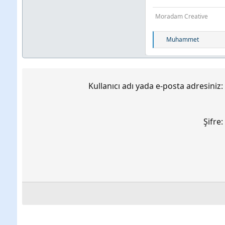
Moradam Creative
T
Muhammet
e
p
k
i
Kullanıcı adı yada e-posta adresiniz
l
e
r
:
Şifre