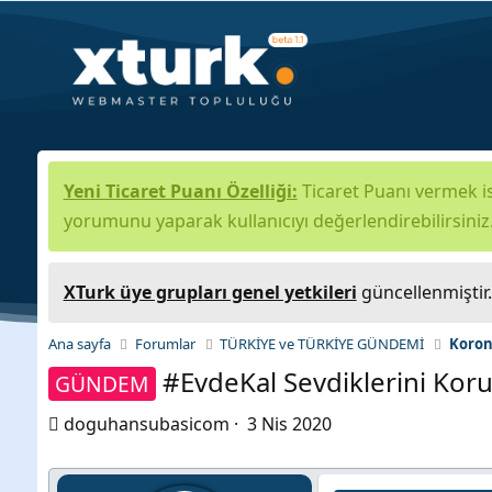
Yeni Ticaret Puanı Özelliği:
Ticaret Puanı vermek is
yorumunu yaparak kullanıcıyı değerlendirebilirsiniz
XTurk üye grupları genel yetkileri
güncellenmiştir
Ana sayfa
Forumlar
TÜRKİYE ve TÜRKİYE GÜNDEMİ
Koron
#EvdeKal Sevdiklerini Koru
GÜNDEM
K
B
doguhansubasicom
3 Nis 2020
o
a
n
ş