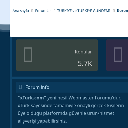
Ana sayfa
Forumlar
TÜRKİYE ve TÜRKİYE GÜNDEMİ
Koron
Konular
5.7K
Forum info
"xTurk.com"
yeni nesil Webmaster Forumu'dur.
xTurk sayesinde tamamiyle onaylı gerçek kişilerin
üye olduğu platformda güvenle ürün/hizmet
alışverişi yapabilirsiniz.