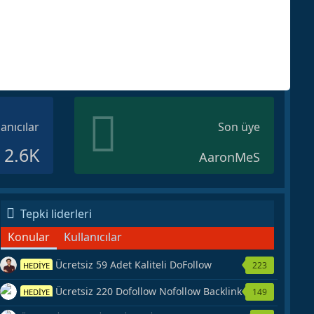
lanıcılar
Son üye
2.6K
AaronMeS
Tepki liderleri
Konular
Kullanıcılar
Ücretsiz 59 Adet Kaliteli DoFollow
223
HEDİYE
Backlink Kaynağı Veriyorum.
Ücretsiz 220 Dofollow Nofollow Backlink
149
HEDİYE
Veriyorum