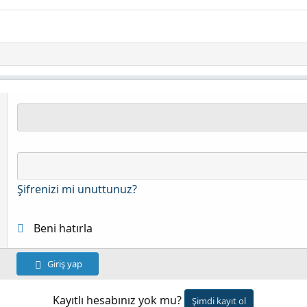
Şifrenizi mi unuttunuz?
Beni hatırla
Giriş yap
Kayıtlı hesabınız yok mu?
Şimdi kayıt ol