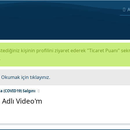
A
tediğiniz kişinin profilini ziyaret ederek "Ticaret Puanı" se
.
.
Okumak için tıklayınız.
a (COVID19) Salgını
 Adlı Video'm