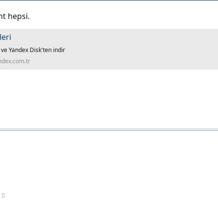
nt hepsi.
leri
ve Yandex Disk'ten indir
ndex.com.tr