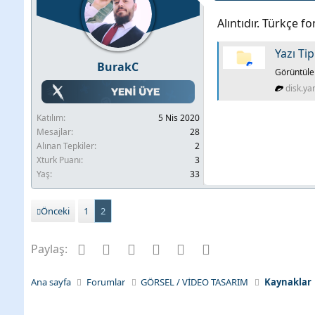
e
Alıntıdır. Türkçe fo
r
:
Yazı Tip
BurakC
Görüntüle 
disk.ya
Katılım
5 Nis 2020
Mesajlar
28
Alınan Tepkiler
2
Xturk Puanı
3
Yaş
33
Önceki
1
2
Facebook
Twitter
Pinterest
Tumblr
WhatsApp
E-posta
Paylaş:
Ana sayfa
Forumlar
GÖRSEL / VİDEO TASARIM
Kaynaklar