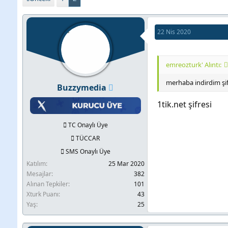
b
l
k
u
a
e
22 Nis 2020
y
n
t
u
g
l
b
ı
e
emreozturk' Alıntı:
a
ç
r
merhaba indirdim şif
Buzzymedia
ş
t
1tik.net şifresi
l
a
a
r
TC Onaylı Üye
t
i
TÜCCAR
a
h
SMS Onaylı Üye
n
i
Katılım
25 Mar 2020
Mesajlar
382
Alınan Tepkiler
101
Xturk Puanı
43
Yaş
25