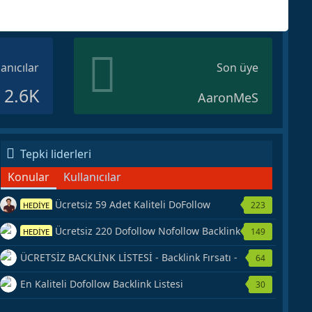
lanıcılar
Son üye
2.6K
AaronMeS
Tepki liderleri
Konular
Kullanıcılar
Ücretsiz 59 Adet Kaliteli DoFollow
223
HEDİYE
Backlink Kaynağı Veriyorum.
Ücretsiz 220 Dofollow Nofollow Backlink
149
HEDİYE
Veriyorum
ÜCRETSİZ BACKLİNK LİSTESİ - Backlink Fırsatı -
64
Hemen Yetiş!
En Kaliteli Dofollow Backlink Listesi
30