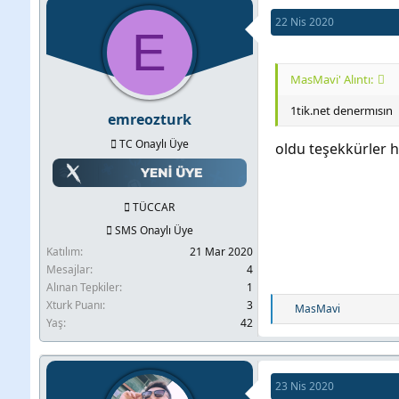
22 Nis 2020
E
MasMavi' Alıntı:
1tik.net denermısın
emreozturk
TC Onaylı Üye
oldu teşekkürler
TÜCCAR
SMS Onaylı Üye
Katılım
21 Mar 2020
Mesajlar
4
Alınan Tepkiler
1
Xturk Puanı
3
T
MasMavi
Yaş
42
e
p
k
i
23 Nis 2020
l