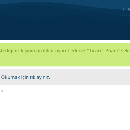
A
tediğiniz kişinin profilini ziyaret ederek "Ticaret Puanı" se
.
.
Okumak için tıklayınız.