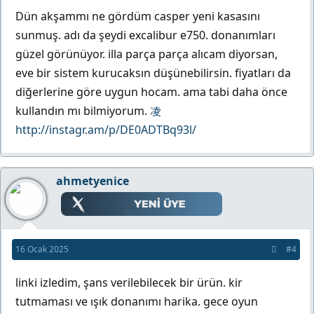
Dün akşammı ne gördüm casper yeni kasasını
sunmuş. adı da şeydi excalibur e750. donanımları
güzel görünüyor. illa parça parça alıcam diyorsan,
eve bir sistem kurucaksın düşünebilirsin. fiyatları da
diğerlerine göre uygun hocam. ama tabi daha önce
kullandın mı bilmiyorum.
http://instagr.am/p/DE0ADTBq93l/
ahmetyenice
16 Ocak 2025
#4
linki izledim, şans verilebilecek bir ürün. kir
tutmaması ve ışık donanımı harika. gece oyun