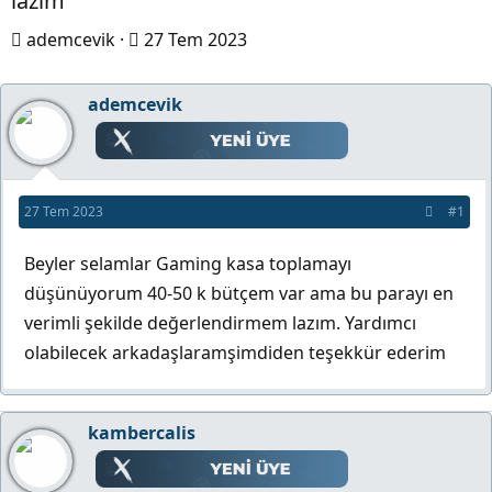
lazım
K
B
ademcevik
27 Tem 2023
o
a
n
ş
ademcevik
b
l
u
a
y
n
27 Tem 2023
#1
u
g
b
ı
Beyler selamlar Gaming kasa toplamayı
a
ç
düşünüyorum 40-50 k bütçem var ama bu parayı en
ş
t
verimli şekilde değerlendirmem lazım. Yardımcı
l
a
olabilecek arkadaşlaramşimdiden teşekkür ederim
a
r
t
i
a
h
kambercalis
n
i