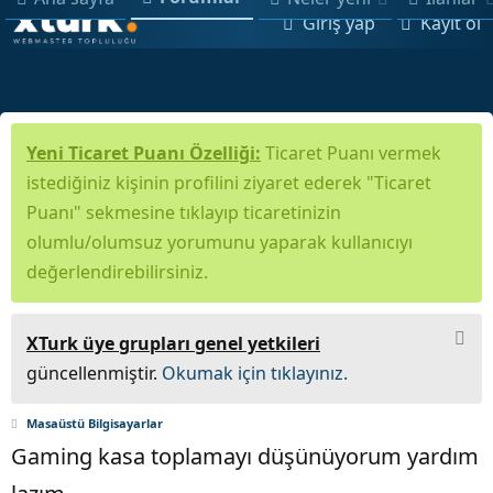
Giriş yap
Kayıt ol
Yeni Ticaret Puanı Özelliği:
Ticaret Puanı vermek
istediğiniz kişinin profilini ziyaret ederek "Ticaret
Puanı" sekmesine tıklayıp ticaretinizin
olumlu/olumsuz yorumunu yaparak kullanıcıyı
değerlendirebilirsiniz.
XTurk üye grupları genel yetkileri
güncellenmiştir.
Okumak için tıklayınız.
Masaüstü Bilgisayarlar
Gaming kasa toplamayı düşünüyorum yardım