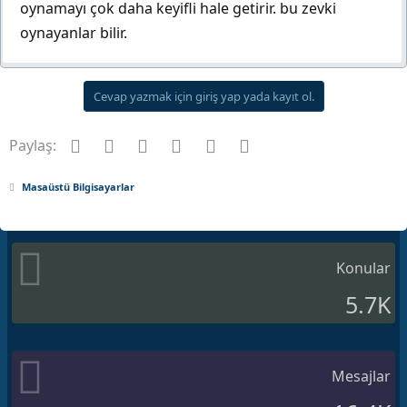
oynamayı çok daha keyifli hale getirir. bu zevki
oynayanlar bilir.
Cevap yazmak için giriş yap yada kayıt ol.
Facebook
Twitter
Pinterest
Tumblr
WhatsApp
E-posta
Paylaş:
Masaüstü Bilgisayarlar
Konular
5.7K
Mesajlar