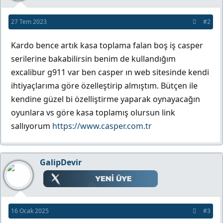
27 Tem 2023
#2
Kardo bence artık kasa toplama falan boş iş casper
serilerine bakabilirsin benim de kullandığım
excalibur g911 var ben casper ın web sitesinde kendi
ihtiyaçlarıma göre özelleştirip almıştım. Bütçen ile
kendine güzel bi özelliştirme yaparak oynayacağın
oyunlara vs göre kasa toplamış olursun link
sallıyorum
https://www.casper.com.tr
GalipDevir
16 Ocak 2025
#3