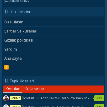
yapabilirsiniz.
Hızlı linkler
Bize ulaşın
Şartlar ve kurallar
Gizlilik politikası
Yardım
Ana sayfa
R
S
S
Tepki liderleri
Konular
Kullanıcılar
Ücretsiz 59 Adet Kaliteli DoFollow Backlink
223
HEDİYE
Kaynağı Veriyorum.