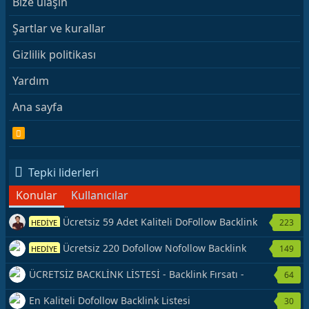
Bize ulaşın
Şartlar ve kurallar
Gizlilik politikası
Yardım
Ana sayfa
R
S
S
Tepki liderleri
Konular
Kullanıcılar
Ücretsiz 59 Adet Kaliteli DoFollow Backlink
223
HEDİYE
Kaynağı Veriyorum.
Ücretsiz 220 Dofollow Nofollow Backlink
149
HEDİYE
Veriyorum
ÜCRETSİZ BACKLİNK LİSTESİ - Backlink Fırsatı -
64
Hemen Yetiş!
En Kaliteli Dofollow Backlink Listesi
30