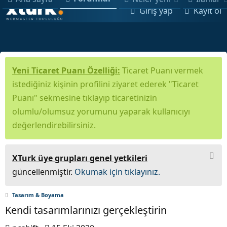
Giriş yap
Kayıt ol
Yeni Ticaret Puanı Özelliği:
Ticaret Puanı vermek
istediğiniz kişinin profilini ziyaret ederek "Ticaret
Puanı" sekmesine tıklayıp ticaretinizin
olumlu/olumsuz yorumunu yaparak kullanıcıyı
değerlendirebilirsiniz.
XTurk üye grupları genel yetkileri
güncellenmiştir.
Okumak için tıklayınız.
Tasarım & Boyama
Kendi tasarımlarınızı gerçekleştirin