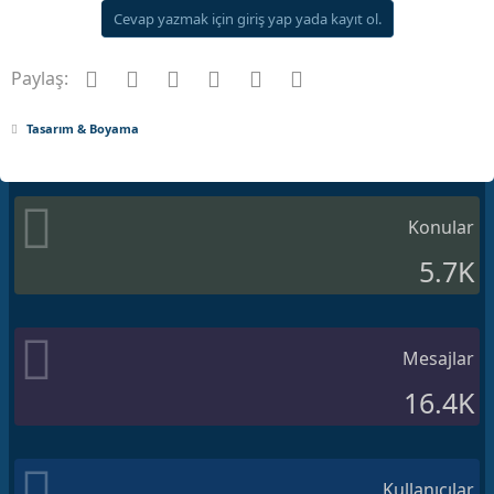
Cevap yazmak için giriş yap yada kayıt ol.
Facebook
Twitter
Pinterest
Tumblr
WhatsApp
E-posta
Paylaş:
Tasarım & Boyama
Konular
5.7K
Mesajlar
16.4K
Kullanıcılar