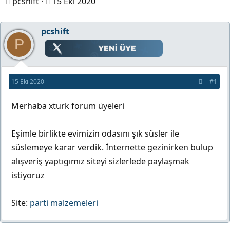
K
B
pcshift
15 Eki 2020
o
a
n
ş
pcshift
P
b
l
u
a
y
n
15 Eki 2020
#1
u
g
b
ı
Merhaba xturk forum üyeleri
a
ç
ş
t
Eşimle birlikte evimizin odasını şık süsler ile
l
a
süslemeye karar verdik. İnternette gezinirken bulup
a
r
alışveriş yaptıgımız siteyi sizlerlede paylaşmak
t
i
istiyoruz
a
h
n
i
Site:
parti malzemeleri